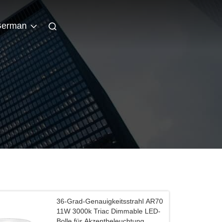
erman
36-Grad-Genauigkeitsstrahl AR70
11W 3000k Triac Dimmable LED-
Bolle für Akzentbeleuchtung