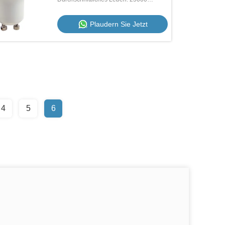
Stunden
Plaudern Sie Jetzt
4
5
6