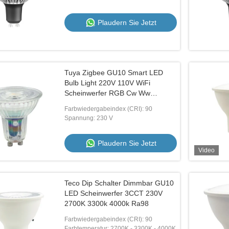
Plaudern Sie Jetzt
Video
0 Led Spot-Glühlampen
GU10 Fin LED-Glühlampen 7.5W 4000
Tuya Zigbee GU10 Smart LED
is 2700K Dunkel bis warm
Schmaler Strahlwinkel 10D Ra98 Led-
Bulb Light 220V 110V WiFi
8
Spiegellampen
Scheinwerfer RGB Cw Ww
Plaudern Sie Jetzt
Plaudern Sie Jetzt
Dimmbare Lampen Arbeiten mit
Farbwiedergabeindex (CRI): 90
Alexa Google Home Smartthings
Spannung: 230 V
Plaudern Sie Jetzt
Video
Teco Dip Schalter Dimmbar GU10
LED Scheinwerfer 3CCT 230V
2700K 3300k 4000k Ra98
Farbwiedergabeindex (CRI): 90
Farbtemperatur: 2700K - 3300K - 4000K