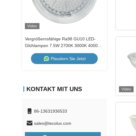
Video
Video
Vergrößernsfähige Ra98 GU10 LED-
Premium GU1
Glühlampen 7.5W 2700K 3000K 4000K
7.5W 1800K b
Dimmbarer Scheinwerfer
24 Grad Ra9
Plaudern Sie Jetzt
KONTAKT MIT UNS
Video
86-13631936533
sales@tecolux.com