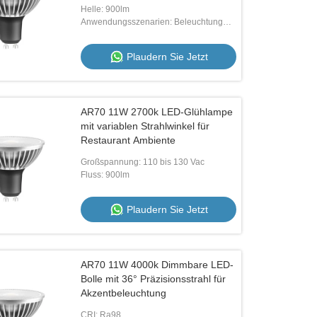
geeignet für Akzentbeleuchtung.
Helle: 900lm
Anwendungsszenarien: Beleuchtung
von Wohnungen und Hotels
Plaudern Sie Jetzt
AR70 11W 2700k LED-Glühlampe
mit variablen Strahlwinkel für
Restaurant Ambiente
Großspannung: 110 bis 130 Vac
Fluss: 900lm
Plaudern Sie Jetzt
AR70 11W 4000k Dimmbare LED-
Bolle mit 36° Präzisionsstrahl für
Akzentbeleuchtung
CRI: Ra98