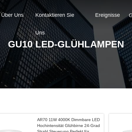
Über Uns
Kontaktieren Sie
Ereignisse
G
Uns
GU10 LED-GLÜHLAMPEN
AR70 11W 4000K Dimmbare LED
Hochintensität Glühbirne 24-Grad
Strahl Steuerung Perfekt für