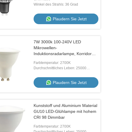
Winkel des Strahls: 36 Grad
Plaudern Sie Jetzt
Video
Video
K
Vergrößernsfähige Ra98 GU10 LED-
Premium GU10 Led S
7W 3000k 100-240V LED
Glühlampen 7.5W 2700K 3000K 4000K
7.5W 1800K bis 2700K
Mikrowellen-
Dimmbarer Scheinwerfer
24 Grad Ra98
Induktionsradarlampe, Korridor
Plaudern Sie Jetzt
Plaudern 
und Treppe Kunststoffbeschichtete
Farbtemperatur: 2700K
Aluminium,
Durchschnittliches Leben: 25000
Breitspannungskonstante,
Stunden
intelligente Radar-Induktionslampe
Plaudern Sie Jetzt
GU10
Kunststoff und Aluminium Material
GU10 LED-Glühlampe mit hohem
CRI 98 Dimmbar
Farbtemperatur: 2700K
Durchschnittliches Leben: 25000