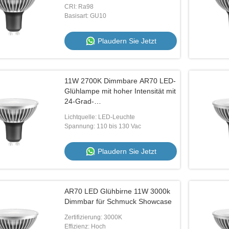
auf Kunstwerke
CRI: Ra98
Basisart: GU10
Plaudern Sie Jetzt
11W 2700K Dimmbare AR70 LED-
Glühlampe mit hoher Intensität mit
24-Grad-
Genauigkeitsstrahlsteuerung für
Lichtquelle: LED-Leuchte
Akzentbeleuchtung
Spannung: 110 bis 130 Vac
Plaudern Sie Jetzt
AR70 LED Glühbirne 11W 3000k
Dimmbar für Schmuck Showcase
Zertifizierung: 3000K
Effizienz: Hoch