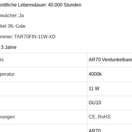
nittliche Lebensdauer: 40.000 Stunden
hwächer: Ja
kel 36
- Grün
ummer: TAR70FIN-11W-XD
 3 Jahre
is
AR70 Verdunkelbar
peratur
4000k
g
11 W
GU10
ierungen
CE, RoHS
AR70