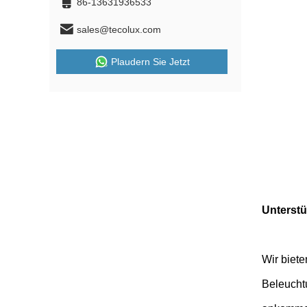
86-13631936533
sales@tecolux.com
Plaudern Sie Jetzt
Unterstü
Wir biete
Beleuchtu