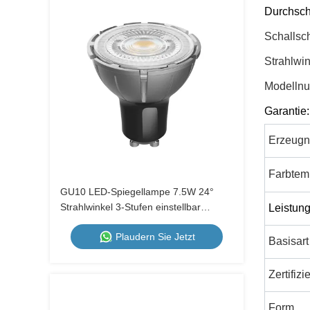
Durchsch
Schallsc
Strahlwin
Modelln
Garantie:
Erzeugn
Farbtem
GU10 LED-Spiegellampe 7.5W 24°
Strahlwinkel 3-Stufen einstellbar
Leistun
Farbtemperatur 1700K-2600K-5000K
Plaudern Sie Jetzt
Wandschalter Nicht dimmbar
Basisart
Zertifiz
Form