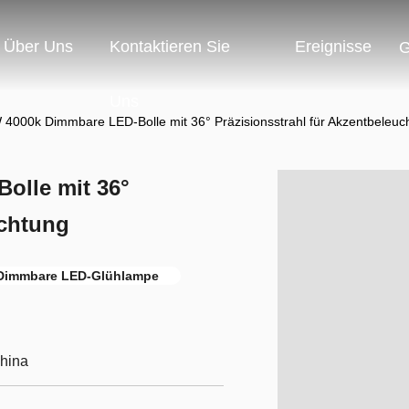
Über Uns
Kontaktieren Sie
Ereignisse
G
Uns
4000k Dimmbare LED-Bolle mit 36° Präzisionsstrahl für Akzentbeleuc
olle mit 36°
uchtung
Dimmbare LED-Glühlampe
China