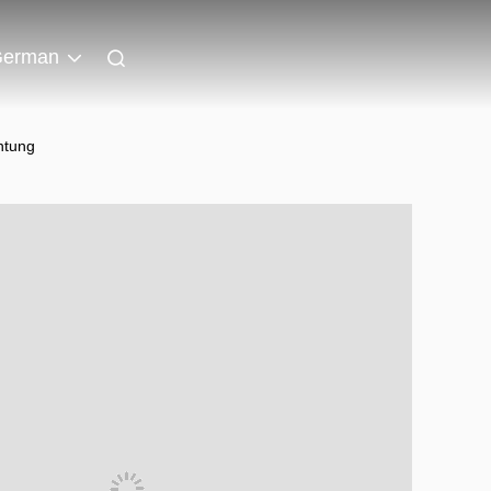
erman
htung