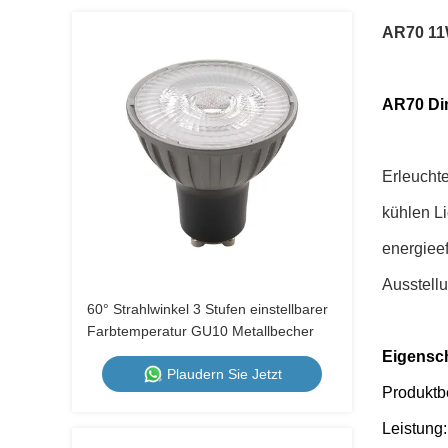
AR70 11
AR70 Di
Erleucht
kühlen L
energiee
Ausstell
60° Strahlwinkel 3 Stufen einstellbarer
Farbtemperatur GU10 Metallbecher
Eigensch
Plaudern Sie Jetzt
Produktb
Leistung