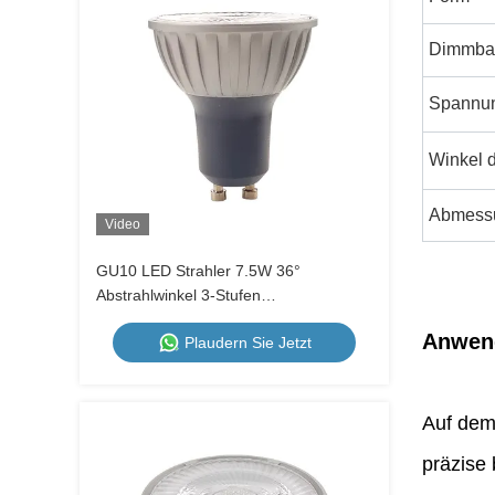
Dimmba
Spannu
Winkel d
Abmess
Video
GU10 LED Strahler 7.5W 36°
Abstrahlwinkel 3-Stufen
Farbtemperatur einstellbar 1700K-
Anwen
Plaudern Sie Jetzt
2600K-5000K Wandschalter Dimmbar
Metallgehäuse 230V
Auf dem
präzise