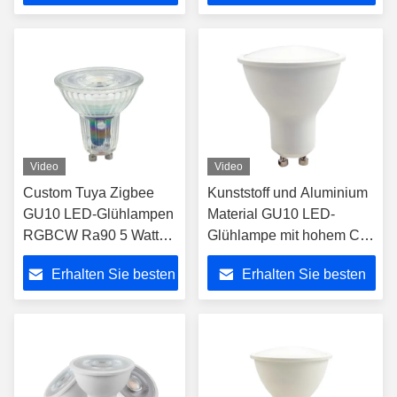
Preis
Preis
Video
Video
Custom Tuya Zigbee
Kunststoff und Aluminium
GU10 LED-Glühlampen
Material GU10 LED-
RGBCW Ra90 5 Watt
Glühlampe mit hohem CRI
Gu10 Led Scheinwerfer
98 Dimmbar
Erhalten Sie besten
Erhalten Sie besten
350 Lumen 230V
Preis
Preis