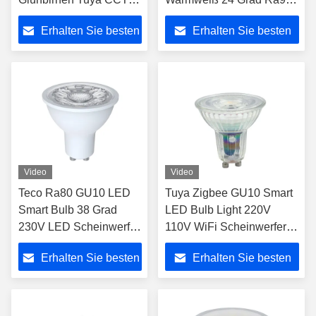
Farbe 5W Ra80
230V Dimmbare Smart
Erhalten Sie besten
Erhalten Sie besten
Dimmbar Langlebigkeit
Bulb
Preis
Preis
Video
Video
Teco Ra80 GU10 LED
Tuya Zigbee GU10 Smart
Smart Bulb 38 Grad
LED Bulb Light 220V
230V LED Scheinwerfer
110V WiFi Scheinwerfer
2700K- 6500K WIFI
RGB Cw Ww Dimmbare
Erhalten Sie besten
Erhalten Sie besten
Tuya Smart Light
Lampen Arbeiten mit
Alexa Google Home
Preis
Preis
Smartthings