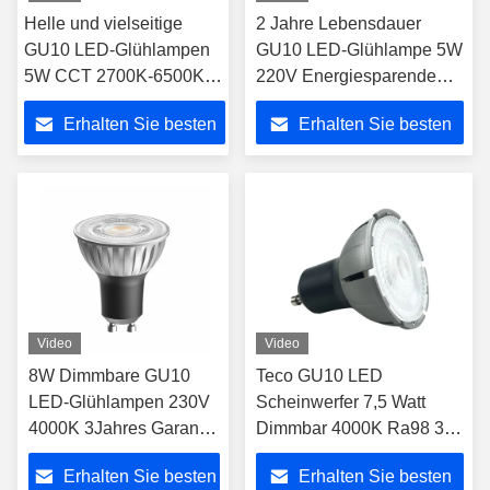
Helle und vielseitige
2 Jahre Lebensdauer
GU10 LED-Glühlampen
GU10 LED-Glühlampe 5W
5W CCT 2700K-6500K-
220V Energiesparende
RGB für
Smart Bulb
Erhalten Sie besten
Erhalten Sie besten
Einzelhandelsbildschirme
Preis
Preis
Video
Video
8W Dimmbare GU10
Teco GU10 LED
LED-Glühlampen 230V
Scheinwerfer 7,5 Watt
4000K 3Jahres Garantie
Dimmbar 4000K Ra98 36°
für Einbauleuchten
Lichtwinkel Neutral Weiß
Erhalten Sie besten
Erhalten Sie besten