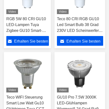
Video
Video
RGB 5W 80 CRI GU10
Teco 80 CRI RGB GU10
LED-Lampen Tuya
Led Smart Bulb 38 Grad
Zigbee GU10 Smart-
230V LED Scheinwerfer
Lampe mit
350lm Dimmbar
Erhalten Sie besten
Erhalten Sie besten
Fernbedienung
Preis
Preis
Video
Video
Teco WIFI Steuerung
GU10 Pro 7.5W 3000K
Smart Low Watt Gu10
LED-Glühlampen
Glühbirnen Tuya CCT
Warmweiß 24 Grad Ra98