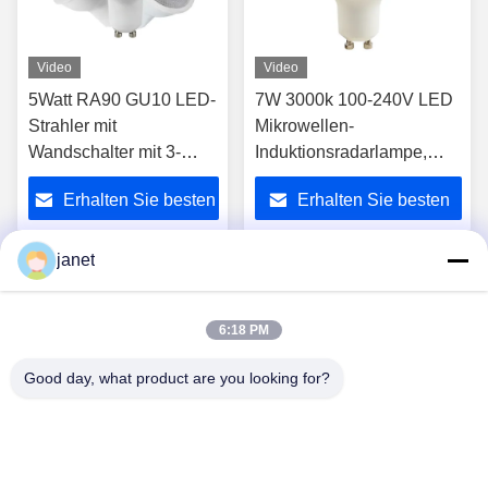
Video
Video
5Watt RA90 GU10 LED-
7W 3000k 100-240V LED
Strahler mit
Mikrowellen-
Wandschalter mit 3-
Induktionsradarlampe,
stufiger Dämpfung CE-
Korridor und Treppe
Erhalten Sie besten
Erhalten Sie besten
zertifiziert
Kunststoffbeschichtete
Aluminium,
Preis
Preis
Breitspannungskonstante,
janet
intelligente Radar-
1
2
Induktionslampe GU10
6:18 PM
Good day, what product are you looking for?
Huizhou henhui electronics technology Co.,
Ltd.