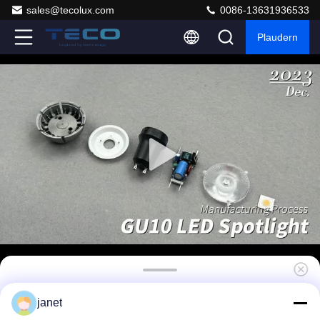
sales@tecolux.com
0086-13631936533
Plaudern
8W Dimmbare GU10 LED-Glühlampen 230V
janet
4000K 3Jahres Garantie für Einbauleuchten