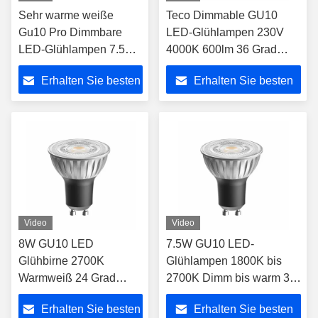
Sehr warme weiße
Teco Dimmable GU10
Gu10 Pro Dimmbare
LED-Glühlampen 230V
LED-Glühlampen 7.5W
4000K 600lm 36 Grad
2700K 24Degree Ra98
RA98 8w LED Spotligt-
Erhalten Sie besten
Erhalten Sie besten
230V
Glühlampen
Energieeinsparung
Preis
Preis
Video
Video
8W GU10 LED
7.5W GU10 LED-
Glühbirne 2700K
Glühlampen 1800K bis
Warmweiß 24 Grad
2700K Dimm bis warm 36
Strahlwinkel Ra98
Grad Ra90 Dimmbare
Erhalten Sie besten
Erhalten Sie besten
Dimmbare Stelle
Glühbirne