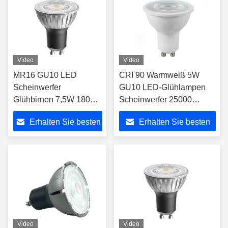
Video
Video
MR16 GU10 LED
CRI 90 Warmweiß 5W
Scheinwerfer
GU10 LED-Glühlampen
Glühbirnen 7,5W 1800K
Scheinwerfer 25000
bis 2700K 24 Grad
Stunden mit CE-RoHS-
Erhalten Sie besten
Erhalten Sie besten
Strahlwinkel Ra90
Zertifizierung
Preis
Preis
Video
Video