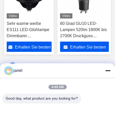
Video
Video
Sehr warme weiße
60 Grad GU10 LED-
ES111 LED-Glühlampe
Lampen 520lm 1800K bis
Dimmbarer
2700K Druckguss
Scheinwerfer GU10
Aluminium GU10
Erhalten Sie besten
Erhalten Sie besten
Basis 2700K 40 Grad
Scheinwerfer
25000 Stunden
Preis
Preis
Lebensdauer
1
2
3
4
5
6
7
8
janet
4:40 AM
Good day, what product are you looking for?