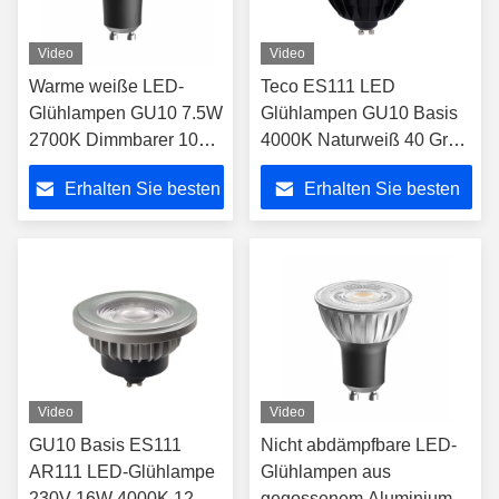
Video
Video
Warme weiße LED-
Teco ES111 LED
Glühlampen GU10 7.5W
Glühlampen GU10 Basis
2700K Dimmbarer 10
4000K Naturweiß 40 Grad
Grad Lichtwinkel Ra98
25000hrs Dimmbarer
Erhalten Sie besten
Erhalten Sie besten
230V
Scheinwerfer
Preis
Preis
Video
Video
GU10 Basis ES111
Nicht abdämpfbare LED-
AR111 LED-Glühlampe
Glühlampen aus
230V 16W 4000K 12
gegossenem Aluminium