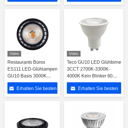
Preis
Preis
Video
Video
Restaurants Büros
Teco GU10 LED Glühbirne
ES111 LED-Glühlampen
3CCT 2700K-3300K-
GU10 Basis 3000K
4000K Kein Blinker 60
Warm Weiß 40 Grad
Grad Dimmbar Watt 5.5W
Erhalten Sie besten
Erhalten Sie besten
25000hrs
CRI 90
Preis
Preis