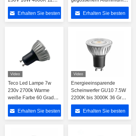
Grad kühl Weiß Nicht
GU10
Erhalten Sie besten
Erhalten Sie besten
dimmbar
Preis
Preis
Video
Video
Teco Led Lampe 7w
Energieeinsparende
230v 2700k Warme
Scheinwerfer GU10 7.5W
weiße Farbe 60 Grad
2200K bis 3000K 36 Grad
Ra98 Dimmbare Gu10
flackernfrei
Erhalten Sie besten
Erhalten Sie besten
Led-Glühlampen
Preis
Preis