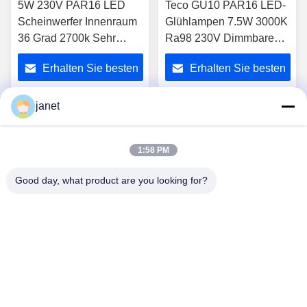
5W 230V PAR16 LED
Teco GU10 PAR16 LED-
Scheinwerfer Innenraum
Glühlampen 7.5W 3000K
36 Grad 2700k Sehr
Ra98 230V Dimmbare
warme weiße Farbe
Lampe mit
Erhalten Sie besten
Erhalten Sie besten
Aluminiumgehäuse
Preis
Preis
janet
1
1:58 PM
Good day, what product are you looking for?
Huizhou henhui electronics technology Co.,
Ltd.
sales@tecolux.com
0086-13631936533