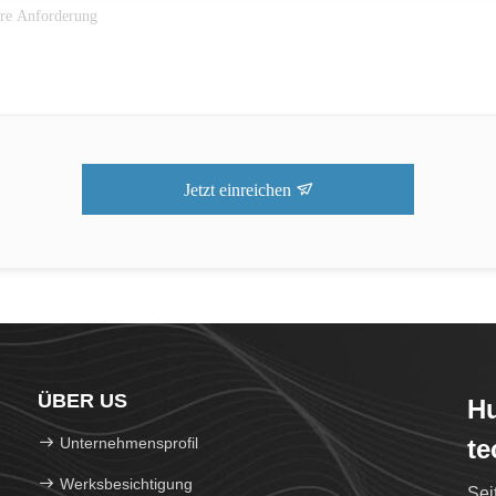
Jetzt einreichen
ÜBER US
Hu
Unternehmensprofil
te
Werksbesichtigung
Sei