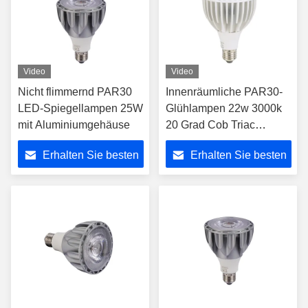
Video
Video
Nicht flimmernd PAR30
Innenräumliche PAR30-
LED-Spiegellampen 25W
Glühlampen 22w 3000k
mit Aluminiumgehäuse
20 Grad Cob Triac
Dimmbare E27-LED-
Erhalten Sie besten
Erhalten Sie besten
Lampe
Preis
Preis