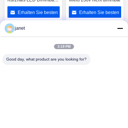
3000K Warm Weiß
Erhalten Sie besten
Erhalten Sie besten
Preis
Preis
janet
1
2
3:19 PM
Good day, what product are you looking for?
Huizhou henhui electronics technology Co.,
Ltd.
sales@tecolux.com
0086-13631936533
Stadt Huizhou, Provinz Guangdong, China