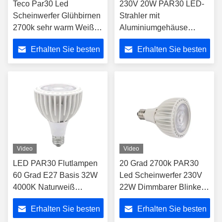
Teco Par30 Led
230V 20W PAR30 LED-
Scheinwerfer Glühbirnen
Strahler mit
2700k sehr warm Weiß
Aluminiumgehäuse
230V Triac Dimmbar
3000k nicht dimmbar
Erhalten Sie besten
Erhalten Sie besten
Innenraum
Preis
Preis
Video
Video
LED PAR30 Flutlampen
20 Grad 2700k PAR30
60 Grad E27 Basis 32W
Led Scheinwerfer 230V
4000K Naturweiß
22W Dimmbarer Blinker
3200LM Glühbirne
frei PAR30 Glühbirnen
Erhalten Sie besten
Erhalten Sie besten