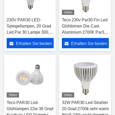
Video
230V PAR30 LED-
Teco 230v Par30 Fin Led
Spiegellampen, 20 Grad
Glühbirnen Die Cast
Led Par 30 Lampe 3000k
Aluminium 2700K Par30
Warme weiße Farbe
Led Dimmable Warm
Erhalten Sie besten
Erhalten Sie besten
Weiß
Preis
Preis
Video
Video
Teco PAR30 Led-
32W PAR30 Led-Strahler
Glühlampen 22w 36 Grad
20 Grad 2700k sehr warm
Kurzhals LED Dimmbar
Weiß 230v nicht dimmbar