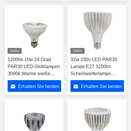
Preis
Preis
Video
Video
1200lm 10w 24 Grad
32w 230v LED PAR30
PAR30 LED-Glühlampen
Lampe E27 3200lm
3000k Warme weiße
Scheinwerferlampe
Farbe mit E27
4000K 20 Grad für
Erhalten Sie besten
Erhalten Sie besten
Schraubbasis
versiegelte Leuchten
Preis
Preis