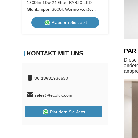
1200lm 10w 24 Grad PAR30 LED-
Glühlampen 3000k Warme weiße
Farbe mit E27 Schraubbasis
Plaudern Sie Jetzt
PAR 
KONTAKT MIT UNS
Diese
andere
anspre
86-13631936533
sales@tecolux.com
Plaudern Sie Jetzt