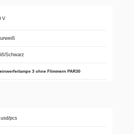
0 V
turweiß
iß/Schwarz
einwerferlampe 3 ohne Flimmern PAR30
 usd/pcs