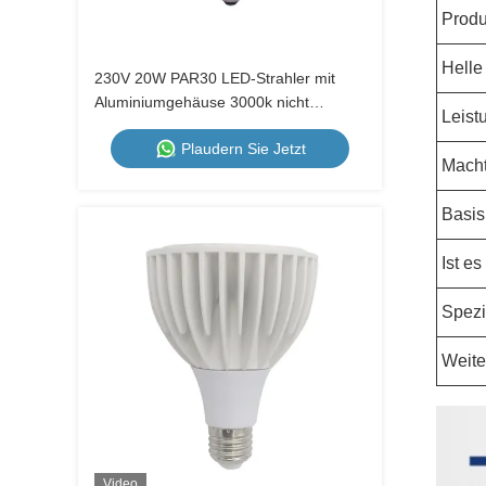
Produ
Helle
230V 20W PAR30 LED-Strahler mit
Aluminiumgehäuse 3000k nicht
Leist
dimmbar
Plaudern Sie Jetzt
Mach
Basis
Ist es
Spezi
Weite
Video