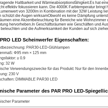
ragende Haltbarkeit und Wärmeabsorptionsfähigkeit.Es hat eine
cht effektiv fokussieren kann. Die 4000K Farbtemperatur bringt 
umenwert von 3200lm in Kombination mit der 32W Leistung liefer
 schützt die Augen wirksamObwohl es keine Dämpfung unterstü
äumen eine Akzentbeleuchtung für Bereiche wie Wohnzimmer u
tung hervorheben.In Geschäftsräumen wie Geschäften und Auss
beleuchten und die Aufmerksamkeit der Kunden auf sich ziehe
PRO LED Scheinwerfer Eigenschaften:
ktbezeichnung: PAR30-LED-Glühlampen
tenmaß: Φ95 mm × 125 mm
ngsfaktor: ≥ 0.9
ng: 32 W
ische Verwendungszwecke für das Produkt: Nur für den Innenb
ung: 230 V
schaften: DIMMABLE PAR30 LED
nische Parameter des PAR PRO LED-Spiegellic
ischer Parameter