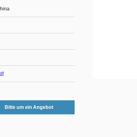
China
df
Bitte um ein Angebot