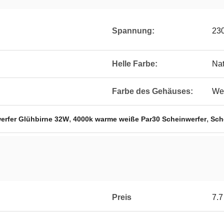
Spannung:
23
Helle Farbe:
Na
Farbe des Gehäuses:
We
,
,
erfer Glühbirne 32W
4000k warme weiße Par30 Scheinwerfer
Sch
Preis
7.7