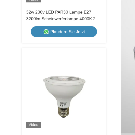
32w 230v LED PAR30 Lampe E27
3200lm Scheinwerferlampe 4000K 20
Grad für versiegelte Leuchten
Plaudern Sie Jetzt
Video