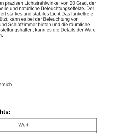
n präzisen Lichtstrahlwinkel von 20 Grad, der
helle und natürliche Beleuchtungseffekte. Der
t starkes und stabiles Licht.Das funkelfreie
tzt, kann es bei der Beleuchtung von
nd Schlafzimmer bieten und die räumliche
tellungshallen, kann es die Details der Ware
n.
ereich
hts:
Wert