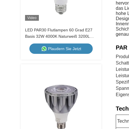
hervor
das Li
hohe L
Video
Design
Innenr
Schich
LED PAR30 Flutlampen 60 Grad E27
genau 
Basis 32W 4000K Naturweiß 3200LM
Glühbirne
PAR 
Plaudern Sie Jetzt
Produ
Schat
Leistu
Leistu
Spezif
Spann
Eigen
Tech
Techn