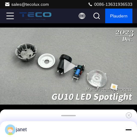
sales@tecolux.com
0086-13631936533
Plaudern
Teco Gu10 Led-Glühlampen 7w 10 Grad
janet
3000k Triac-Dimmung 40000 Stunden 440