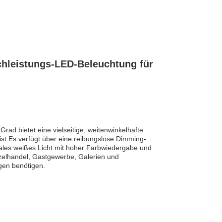
chleistungs-LED-Beleuchtung für
rad bietet eine vielseitige, weitenwinkelhafte
ist.Es verfügt über eine reibungslose Dimming-
rales weißes Licht mit hoher Farbwiedergabe und
inzelhandel, Gastgewerbe, Galerien und
gen benötigen.