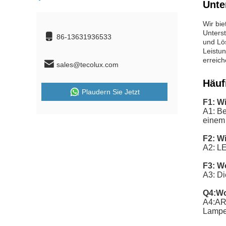
Unte
Wir bie
Unterst
86-13631936533
und Lö
Leistun
erreich
sales@tecolux.com
Häuf
Plaudern Sie Jetzt
F1: W
A1: Be
einem 
F2: W
A2: LE
F3: W
A3: Di
Q4:
Wo
A4:
AR1
Lampen