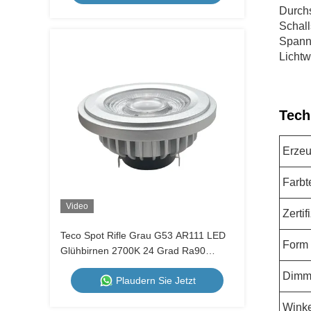
Durchs
Schal
Spann
Lichtw
Tech
Erzeu
Farbt
Video
Zerti
Teco Spot Rifle Grau G53 AR111 LED
Form
Glühbirnen 2700K 24 Grad Ra90
1400Lm sehr warm Weiß Dimmbar
Dimm
Plaudern Sie Jetzt
Winke