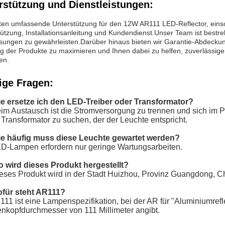
rstützung und Dienstleistungen:
ten umfassende Unterstützung für den 12W AR111 LED-Reflector, einsch
ützung, Installationsanleitung und Kundendienst.Unser Team ist bestre
sungen zu gewährleisten.Darüber hinaus bieten wir Garantie-Abdecku
g der Produkte zu maximieren und Ihnen dabei zu helfen, zuverlässige 
en.
ige Fragen:
ie ersetze ich den LED-Treiber oder Transformator?
im Austausch ist die Stromversorgung zu trennen und sich im
Transformator zu suchen, der der Leuchte entspricht.
ie häufig muss diese Leuchte gewartet werden?
D-Lampen erfordern nur geringe Wartungsarbeiten.
o wird dieses Produkt hergestellt?
eses Produkt wird in der Stadt Huizhou, Provinz Guangdong, Chi
für steht AR111?
11 ist eine Lampenspezifikation, bei der AR für "Aluminiumrefl
kopfdurchmesser von 111 Millimeter angibt.