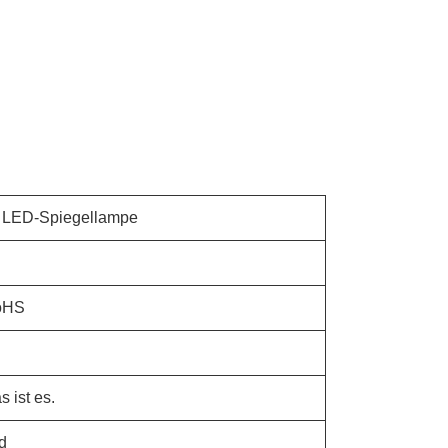
 LED-Spiegellampe
oHS
s ist es.
d