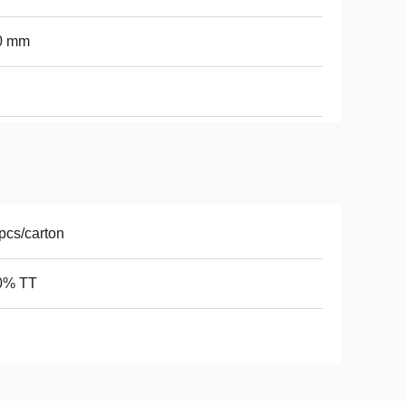
0 mm
pcs/carton
0% TT