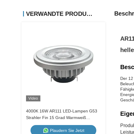
Beschr
VERWANDTE PRODUKTE
AR11
hell
Besc
Der 12 
Beleuch
Fähigke
Energie
Video
Geschä
4000K 16W AR111 LED-Lampen G53
Eige
Strahler Fin 15 Grad Warmweiß
Dimmbar
Produ
Plaudern Sie Jetzt
Leistu