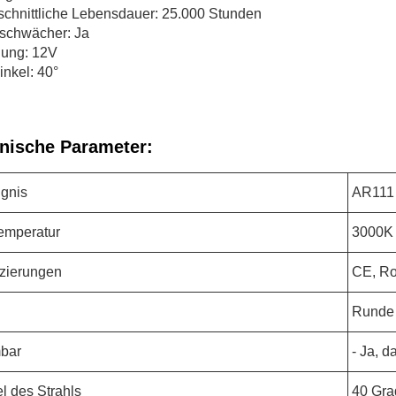
chnittliche Lebensdauer: 25.000 Stunden
lschwächer: Ja
ung: 12V
inkel: 40°
nische Parameter:
gnis
AR111
emperatur
3000K
fizierungen
CE, R
Runde
bar
- Ja, da
l des Strahls
40 Gra