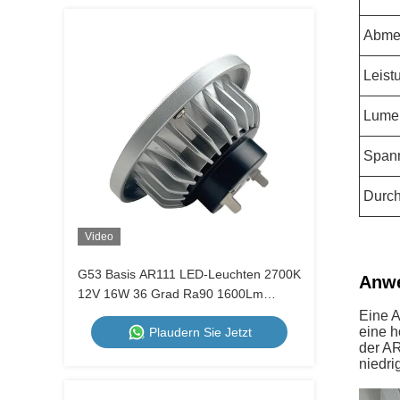
Abme
Leist
Lume
Span
Durch
Video
G53 Basis AR111 LED-Leuchten 2700K
Anw
12V 16W 36 Grad Ra90 1600Lm
Dimmbarer Glühbirne
Eine 
eine h
Plaudern Sie Jetzt
der AR
niedri