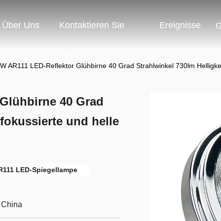
Über Uns
Kontaktieren Sie
Ereignisse
G
Uns
 AR111 LED-Reflektor Glühbirne 40 Grad Strahlwinkel 730lm Helligkeit
Glühbirne 40 Grad
 fokussierte und helle
R111 LED-Spiegellampe
 China