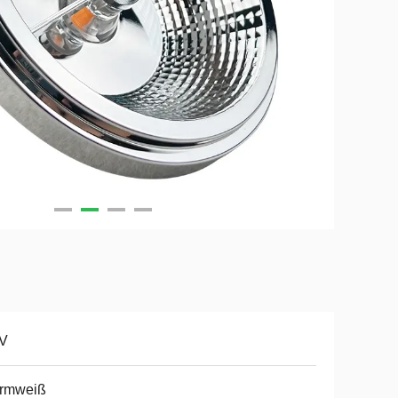
 V
rmweiß