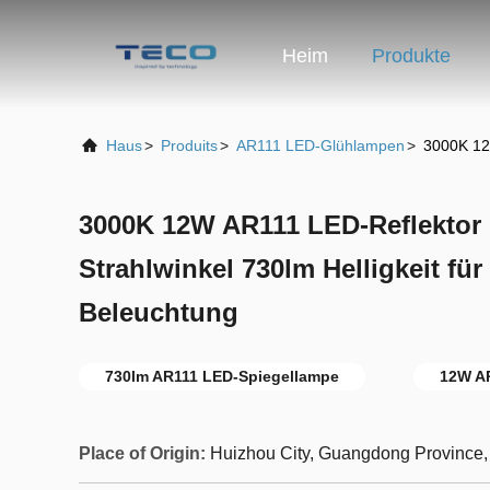
Heim
Produkte
Haus
>
Produits
>
AR111 LED-Glühlampen
>
3000K 12W
3000K 12W AR111 LED-Reflektor 
Strahlwinkel 730lm Helligkeit für
Beleuchtung
730lm AR111 LED-Spiegellampe
12W A
Place of Origin:
Huizhou City, Guangdong Province,