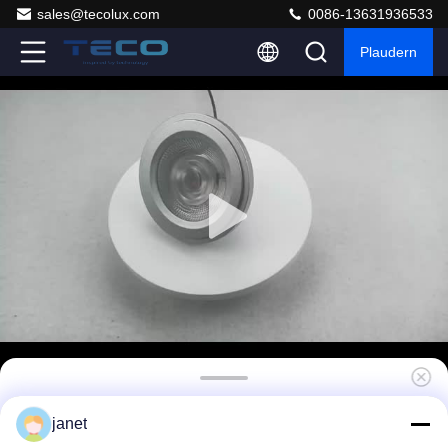
sales@tecolux.com
0086-13631936533
Plaudern
G53 Basis AR111 LED-Leuchten 2700K 12V
janet
16W 36 Grad Ra90 1600Lm Dimmbarer