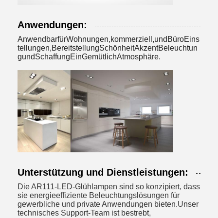
Anwendungen:
Anwendbar
für
Wohnungen,
kommerziell,
und
Büro
Eins
tellungen,
Bereitstellung
Schönheit
Akzent
Beleuchtun
g
und
Schaffung
Ein
Gemütlich
Atmosphäre.
Unterstützung und Dienstleistungen:
Die AR111-LED-Glühlampen sind so konzipiert, dass
sie energieeffiziente Beleuchtungslösungen für
gewerbliche und private Anwendungen bieten.Unser
technisches Support-Team ist bestrebt,