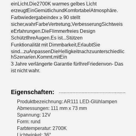
ein
Licht.
Die
2700K warmes gelbes Licht
erzeugt
Ein
Gemütlich
und
Komfortabel
Atmosphäre.
Farbwiedergabeindex ≥ 90
stellt
sicher,
wahr
Farbe
Vertretung,
Verbesserung
Sichtweis
e
Erfahrungen.
Die
Flimmerfreies Design
Schützt
Ihre
Augen.
Es ist...
Stützen
Funktionalität mit Dimmbarkeit
,
Erlaubt
Sie
sind...
zu
Anpassen
Die
Helligkeit
nach
zu
unterschiedlic
h
Szenarien.
Kommt.
mit
Ein
3 Jahre verlängerte Garantie
für
Ihre
Frieden
von
- Das
ist nicht wahr.
Eigenschaften:
Produktbezeichnung: AR111 LED-Glühlampen
Abmessungen: 111 mm x 73 mm
Spannung: 12V
Form: rund
Farbtemperatur: 2700K
Lichtwinkel: 36°