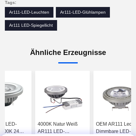
Tags:
Ar111-LED-Leuchten
Ar111-LED-Glühlampen
Ar111 LED-Spiegellicht
Ähnliche Erzeugnisse
11 LED-
4000K Natur Weiß
OEM AR111 Led 1
2700K 24
AR111 LED-
Dimmbare LED-Bol