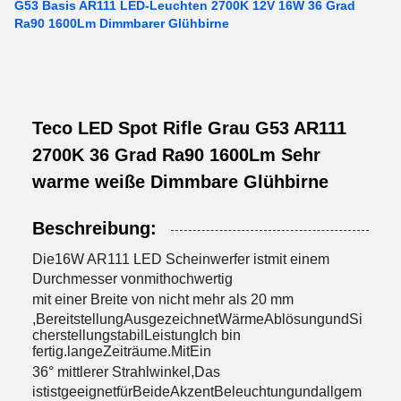
G53 Basis AR111 LED-Leuchten 2700K 12V 16W 36 Grad
Ra90 1600Lm Dimmbarer Glühbirne
Teco LED Spot Rifle Grau G53 AR111
2700K 36 Grad Ra90 1600Lm Sehr
warme weiße Dimmbare Glühbirne
Beschreibung:
Die
16W AR111 LED Scheinwerfer
ist
mit einem
Durchmesser von
mit
hochwertig
mit einer Breite von nicht mehr als 20 mm
,
Bereitstellung
Ausgezeichnet
Wärme
Ablösung
und
Si
cherstellung
stabil
Leistung
Ich bin
fertig.
lange
Zeiträume.
Mit
Ein
36° mittlerer Strahlwinkel
,
Das
ist
ist
geeignet
für
Beide
Akzent
Beleuchtung
und
allgem