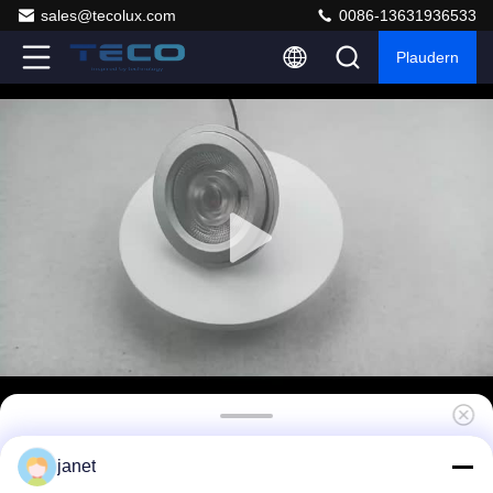
sales@tecolux.com
0086-13631936533
Plaudern
Teco Spot Rifle Grau G53 AR111 LED
janet
Glühbirnen 2700K 24 Grad Ra90 1400Lm