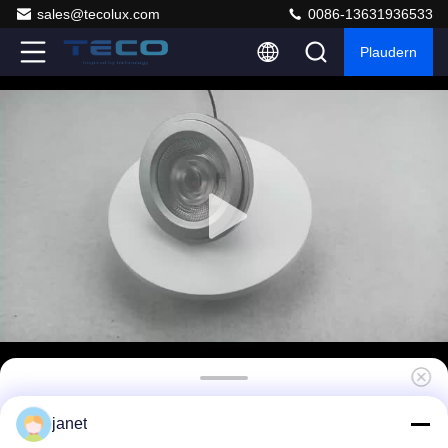
sales@tecolux.com
0086-13631936533
Plaudern
4000K 16W AR111 LED-Lampen G53 Strahler
janet
Fin 15 Grad Warmweiß Dimmbar