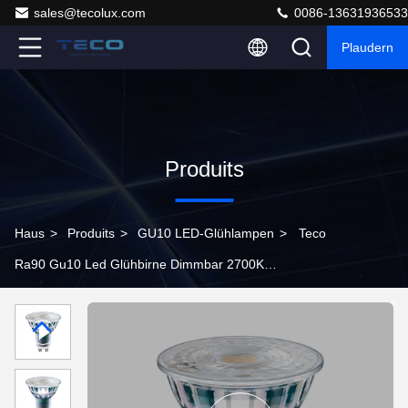
sales@tecolux.com
0086-13631936533
Plaudern
Produits
Haus
>
Produits
>
GU10 LED-Glühlampen
>
Teco
Ra90 Gu10 Led Glühbirne Dimmbar 2700K
Niedrigspannung Led Gu10 Glühbirnen sehr warm Weiß