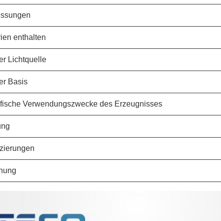
ssungen
rien enthalten
er Lichtquelle
er Basis
fische Verwendungszwecke des Erzeugnisses
ung
fizierungen
nung