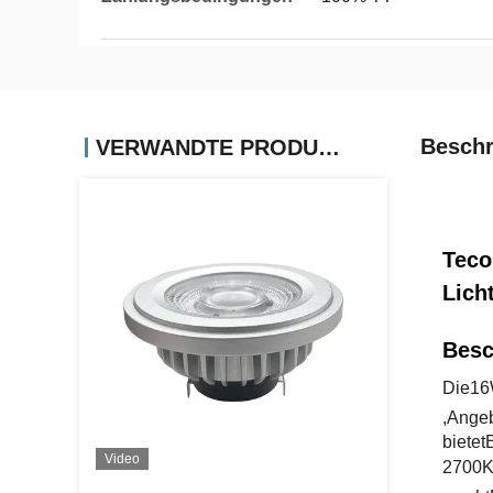
Beschr
VERWANDTE PRODUKTE
Teco
Lich
Besc
Die
16
,
Ange
bietet
Video
2700K