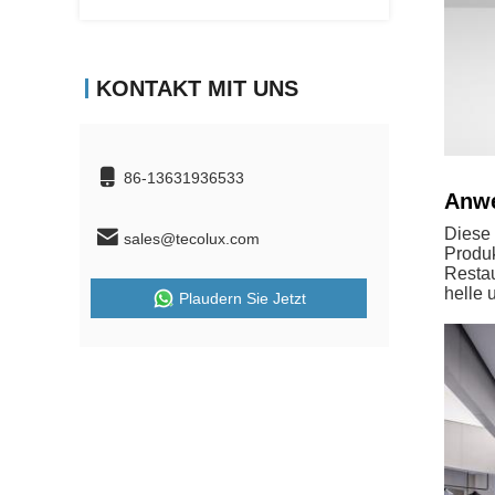
KONTAKT MIT UNS
86-13631936533
Anwe
Diese 
sales@tecolux.com
Produk
Resta
helle 
Plaudern Sie Jetzt