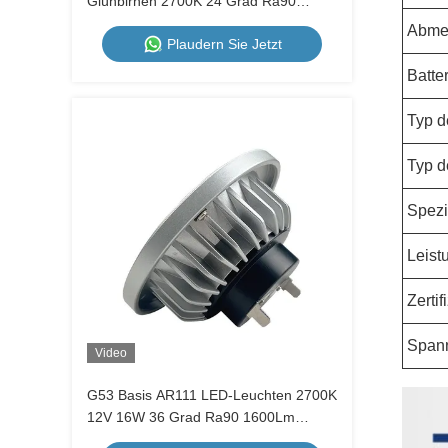
Glühbirnen 2700K 24 Grad Ra90
1400Lm sehr warm Weiß Dimmbar
Abme
Plaudern Sie Jetzt
Batte
Typ d
Typ d
Spezi
Leist
Zerti
Span
Video
G53 Basis AR111 LED-Leuchten 2700K
12V 16W 36 Grad Ra90 1600Lm
Dimmbarer Glühbirne