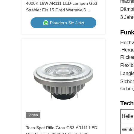
macht
4000K 16W AR111 LED-Lampen G53
Dämp
Strahler Fin 15 Grad Warmweiß
Dimmbar
3 Jahr
Plaudern Sie Jetzt
Funk
Hochwe
:
Herges
Flicke
Flexi
Langle
Sicher
sicher,
Tech
Video
Helle
Teco Spot Rifle Grau G53 AR111 LED
Winke