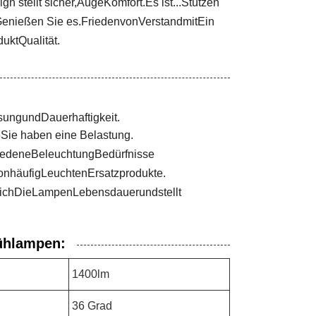
ign
stellt sicher,
Auge
Komfort.
Es ist...
Stützen
enießen Sie es.
Frieden
von
Verstand
mit
Ein
dukt
Qualität.
sung
und
Dauerhaftigkeit.
e
Sie haben eine Belastung.
iedene
Beleuchtung
Bedürfnisse
on
häufig
Leuchten
Ersatzprodukte.
sich
Die
Lampen
Lebensdauer
und
stellt
ühlampen:
1400lm
36 Grad