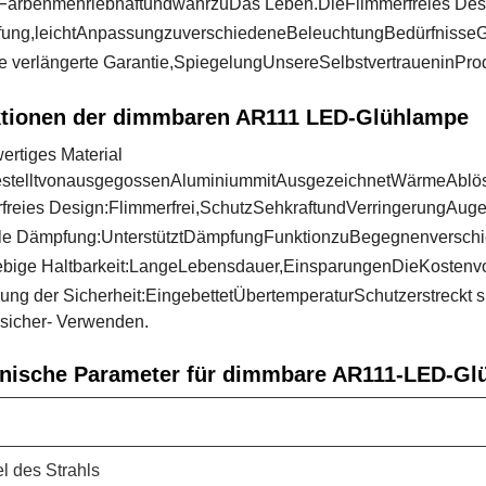
Farben
mehr
lebhaft
und
wahr
zu
Das Leben.
Die
Flimmerfreies Des
fung
,
leicht
Anpassung
zu
verschiedene
Beleuchtung
Bedürfnisse
G
e verlängerte Garantie
,
Spiegelung
Unsere
Selbstvertrauen
in
Pro
tionen der dimmbaren AR111 LED-Glühlampe
rtiges Material
tellt
von
ausgegossen
Aluminium
mit
Ausgezeichnet
Wärme
Ablö
rfreies Design
:
Flimmerfrei,
Schutz
Sehkraft
und
Verringerung
Aug
ble Dämpfung
:
Unterstützt
Dämpfung
Funktion
zu
Begegnen
versch
bige Haltbarkeit
:
Lange
Lebensdauer,
Einsparungen
Die
Kosten
v
ung der Sicherheit
:
Eingebettet
Übertemperatur
Schutz
erstreckt 
sicher
- Verwenden.
nische Parameter für dimmbare AR111-LED-Gl
l des Strahls