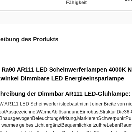
Fähigkeit
eibung des Produkts
 Ra90 AR111 LED Scheinwerferlampen 4000K N
twinkel Dimmbare LED Energieeinsparlampe
hreibung der Dimmbar AR111 LED-Glühlampe:
W AR111 LED Scheinwerfer
ist
gebaut
mit
mit einer Breite von n
bot
Ausgezeichnet
Wärme
Ablösung
und
Ein
robust
Struktur.
Die
36-
Ein
ausgewogen
Beleuchtung
Wirkung,
Markieren
Schwerpunkt
Pu
 warmes gelbes Licht
ergänzt
Bequemlichkeit
zu
Ihre
Leben
Raum