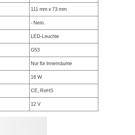
111 mm x 73 mm
- Nein.
LED-Leuchte
G53
Nur für Innenräume
16 W
CE, RoHS
12 V