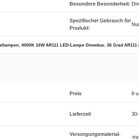
Besondere Besonderheit:
Di
Spezifischer Gebrauch für
Nur
Produkt:
,
,
ellampen
4000K 16W AR111 LED-Lampe Dimmbar
36 Grad AR111
Preis
8 u
Lieferzeit
30-
Versorgungsmaterial-
20