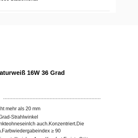
aturweiß 16W 36 Grad
icht mehr als 20 mm
Grad-Strahlwinkel
nkte
ohne
sein
Ich auch.
Konzentriert.
Die
.
Farbwiedergabeindex ≥ 90