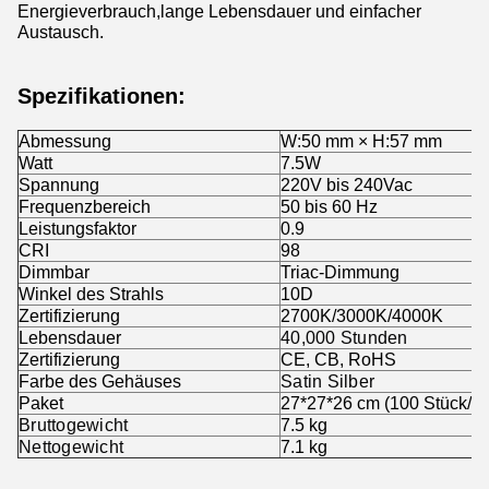
Energieverbrauch,lange Lebensdauer und einfacher
Austausch.
Spezifikationen:
Abmessung
W:50 mm × H:57 mm
Watt
7.5W
Spannung
220V bis 240Vac
Frequenzbereich
50 bis 60 Hz
Leistungsfaktor
0.9
CRI
98
Dimmbar
Triac-Dimmung
Winkel des Strahls
10D
Zertifizierung
2700K/3000K/4000K
Lebensdauer
40,000 Stunden
Zertifizierung
CE, CB, RoHS
Farbe des Gehäuses
Satin Silber
Paket
27*27*26 cm (100 Stück/
S
Bruttogewicht
7.5 kg
Nettogewicht
7.1 kg