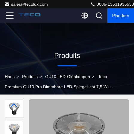
sales@tecolux.com
0086-13631936533
Plaudern
Produits
Haus
>
Produits
>
GU10 LED-Glühlampen
>
Teco
Premium GU10 Pro Dimmbare LED-Spiegellicht 7,5 W
3000K Warmweiß Schmalstrahlwinkel 10 Grad