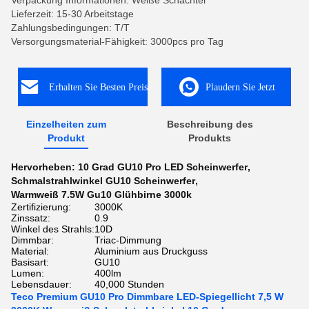
Verpackung Informationen: Weiße Schachtel
Lieferzeit: 15-30 Arbeitstage
Zahlungsbedingungen: T/T
Versorgungsmaterial-Fähigkeit: 3000pcs pro Tag
Erhalten Sie Besten Preis
Plaudern Sie Jetzt
Einzelheiten zum
Beschreibung des
Produkt
Produkts
Hervorheben:
10 Grad GU10 Pro LED Scheinwerfer
,
Schmalstrahlwinkel GU10 Scheinwerfer
,
Warmweiß 7.5W Gu10 Glühbirne 3000k
Zertifizierung:
3000K
Zinssatz:
0.9
Winkel des Strahls:
10D
Dimmbar:
Triac-Dimmung
Material:
Aluminium aus Druckguss
Basisart:
GU10
Lumen:
400lm
Lebensdauer:
40,000 Stunden
Teco Premium GU10 Pro Dimmbare LED-Spiegellicht 7,5 W