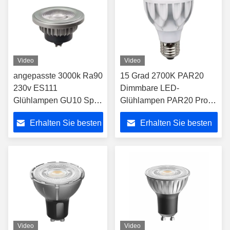
Video
Video
angepasste 3000k Ra90
15 Grad 2700K PAR20
230v ES111
Dimmbare LED-
Glühlampen GU10 Spot
Glühlampen PAR20 Pro
Lichter 24 Grad
E27 Basismetall LED-
Erhalten Sie besten
Erhalten Sie besten
Strahlwinkel
Spotlicht 8W
Preis
Preis
Video
Video