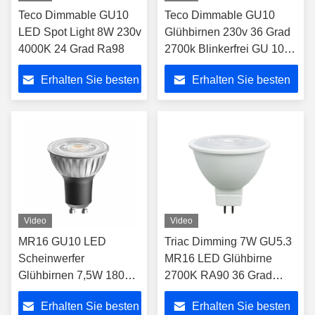
Teco Dimmable GU10
Teco Dimmable GU10
LED Spot Light 8W 230v
Glühbirnen 230v 36 Grad
4000K 24 Grad Ra98
2700k Blinkerfrei GU 10
Lichtflächen
Erhalten Sie besten
Erhalten Sie besten
Preis
Preis
Video
Video
MR16 GU10 LED
Triac Dimming 7W GU5.3
Scheinwerfer
MR16 LED Glühbirne
Glühbirnen 7,5W 1800K
2700K RA90 36 Grad
bis 2700K 24 Grad
Lichtwinkel
Erhalten Sie besten
Erhalten Sie besten
Strahlwinkel Ra90