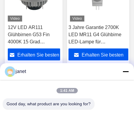
Video
Video
12V LED AR111
3 Jahre Garantie 2700K
Glühbirnen G53 Fin
LED MR11 G4 Glühbirne
4000K 15 Grad
LED-Lampe für
Naturweiß LED
Niederspannungslandschaft
Erhalten Sie besten
Erhalten Sie besten
Scheinwerfer 1400lm
Preis
Preis
janet
1
2
3
4
1:41 AM
Good day, what product are you looking for?
Huizhou henhui electronics technology Co.,
Ltd.