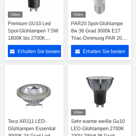
Video
Video
Premium GU10 Led
PAR20 Spot-Glühlampe
Spot-Glühlampen 7.5W
8w 36 Grad 3000k E27
1800K bis 2700K
Triac-Dimmung PAR 20
Dunkel bis warm 24
Led-Glühlampen
Erhalten Sie besten
Erhalten Sie besten
Grad Ra98
Preis
Preis
Video
Teco AR111 LED-
Sehr warme weiße Gu10
Glühlampen Essential
LED-Glühlampen 2700K
3000K 24 Grad Led
230V 7Watt 36 Grad