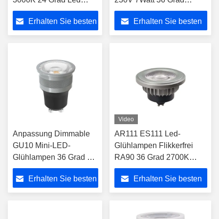
Spot Lichter Glühbirne
Halogenlampen ersetzen
Erhalten Sie besten
Erhalten Sie besten
12V G53 Basis
Preis
Preis
Video
Anpassung Dimmable
AR111 ES111 Led-
GU10 Mini-LED-
Glühlampen Flikkerfrei
Glühlampen 36 Grad 3,5
RA90 36 Grad 2700K
Watt Kleinstecklicht
Sehr warm Weiß
Erhalten Sie besten
Erhalten Sie besten
25000 Stunden
111x73mm
Preis
Preis