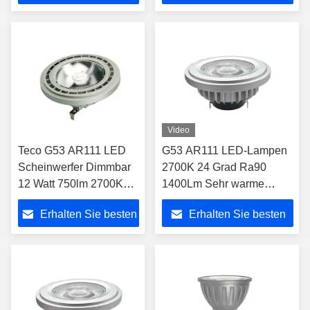
Preis
Preis
Video
Teco G53 AR111 LED
G53 AR111 LED-Lampen
Scheinwerfer Dimmbar
2700K 24 Grad Ra90
12 Watt 750lm 2700K
1400Lm Sehr warme
LED AR111 Glühbirnen
weiße dimmbare
Erhalten Sie besten
Erhalten Sie besten
Glühbirne
Preis
Preis