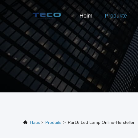
Heim
Produkte
Haus
>
Produits
>
Par16 Led Lamp Online-Hersteller