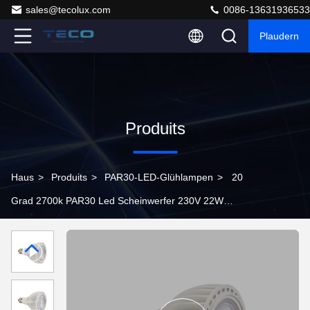
sales@tecolux.com
0086-13631936533
Plaudern
Produits
Haus
>
Produits
>
PAR30-LED-Glühlampen
>
20
Grad 2700k PAR30 Led Scheinwerfer 230V 22W
Dimmbarer Blinker frei PAR30 Glühbirnen