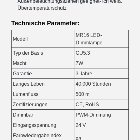
Außenbeleuchtungsszenen geeignet
- Ich weiß.
Übertemperaturschutz
Technische Parameter:
MR16 LED-
Modell
Dimmlampe
Typ der Basis
GU5.3
Macht
7W
Garantie
3 Jahre
Langes Leben
40,000 Stunden
Lumenfluss
500 ml
Zertifizierungen
CE, RoHS
Dimmbar
PWM-Dimmung
Eingangsspannung
24 V
Farbwiedergabeindex
98