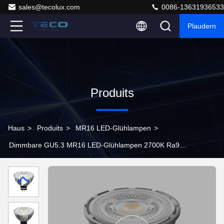
sales@tecolux.com
0086-13631936533
Plaudern
Produits
Haus
>
Produits
>
MR16 LED-Glühlampen
>
Dimmbare GU5.3 MR16 LED-Glühlampen 2700K Ra98
36Degee mit 3 Jahren Garantie