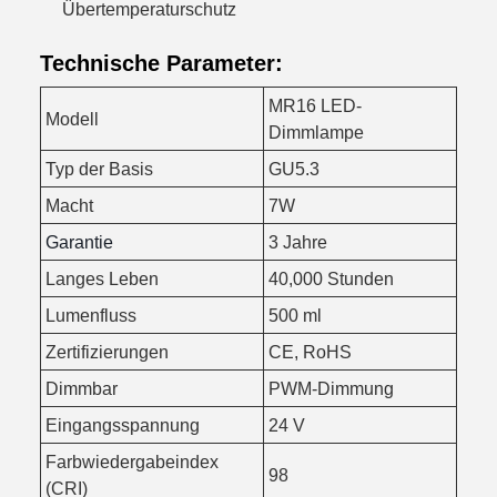
Übertemperaturschutz
Technische Parameter:
MR16 LED-
Modell
Dimmlampe
Typ der Basis
GU5.3
Macht
7W
Garantie
3 Jahre
Langes Leben
40,000 Stunden
Lumenfluss
500 ml
Zertifizierungen
CE, RoHS
Dimmbar
PWM-Dimmung
Eingangsspannung
24 V
Farbwiedergabeindex
98
(CRI)