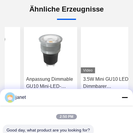
Ähnliche Erzeugnisse
Video
d
Anpassung Dimmable
3.5W Mini GU10 LED
GU10 Mini-LED-
Dimmbarer
00k Warm
Glühlampen 36 Grad
Scheinwerfer MR11
janet
röße 24
3,5 Watt Kleinstecklicht
35mm 2700K Sehr
ie besten
Erhalten Sie besten
Erhalten Sie besten
annung
25000 Stunden
warme weiße LED-
pe
Glühlampen
2:50 PM
Preis
Preis
Good day, what product are you looking for?