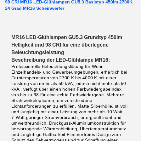
98 CRI MR16 LED-Glühlampen GU5.3 Basistyp 450lm 2700K
24 Grad MR16 Scheinwerfer
MR16 LED-Glühlampen GU5.3 Grundtyp 450lm
Helligkeit und 98 CRI für eine überlegene
Beleuchtungsleistung
Beschreibung der LED-Glühlampe MR16:
Professionelle Beleuchtungslösung für Wohn-,
Einzelhandels- und Gewerbeumgebungen, erhältlich bei
Farbtemperaturen von 2700 K bis 4000 K,mit einer
Leistung von mehr als 50 kVA, jedoch nicht mehr als 50
kVA,. verfügt über einen hohen Farbwiedergabeindex
von bis zu 98 für eine echte Farbwiedergabe. Mehrere
Strahlwinkeloptionen, um verschiedene
Lichtanforderungen zu erfüllen. Matte Silberhülle, stilvoll
und langlebig.mit einer Leistung von mehr als 10 Watt,.
7-Watt geringer Stromverbrauch, energieeffizient und
umweltfreundlich. Druckguss-Aluminiumkonstruktion für
hervorragende Wärmeableitung, Übertemperaturschutz
und langlebige Haltbarkeit.Flimmerfreies Design zum
Schutz des Sehvermögens und zur Schaffung einer