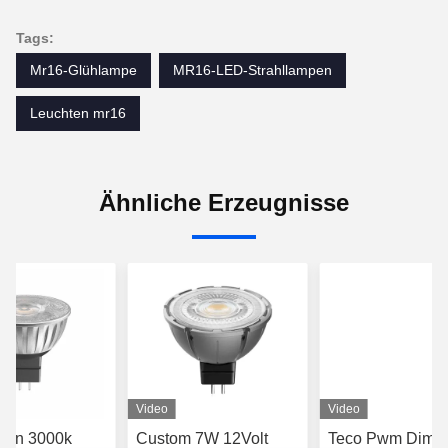
Tags:
Mr16-Glühlampe
MR16-LED-Strahllampen
Leuchten mr16
Ähnliche Erzeugnisse
Video
Video
men 3000k
Custom 7W 12Volt
Teco Pwm Dimm