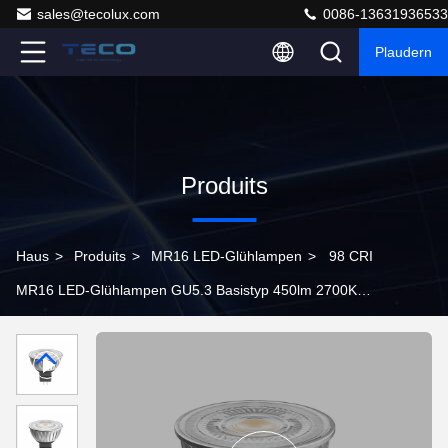
sales@tecolux.com
0086-13631936533
Plaudern
Produits
Haus
>
Produits
>
MR16 LED-Glühlampen
>
98 CRI
MR16 LED-Glühlampen GU5.3 Basistyp 450lm 2700K
24 Grad MR16 Scheinwerfer