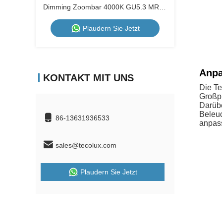
Dimming Zoombar 4000K GU5.3 MR16
Led-Lampen
Plaudern Sie Jetzt
Anpa
KONTAKT MIT UNS
Die Te
Großpr
Darübe
Beleuc
86-13631936533
anpas
sales@tecolux.com
Plaudern Sie Jetzt