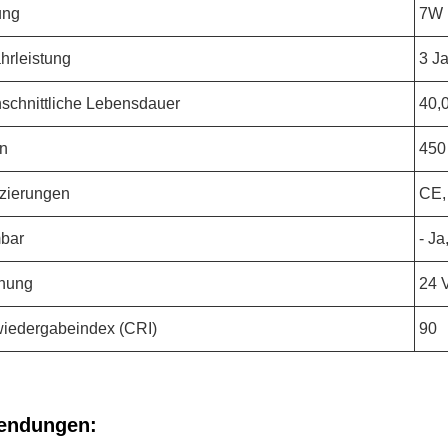
ung
7W
rleistung
3 J
schnittliche Lebensdauer
40,
n
450
fizierungen
CE,
bar
- Ja
nung
24 
iedergabeindex (CRI)
90
endungen: