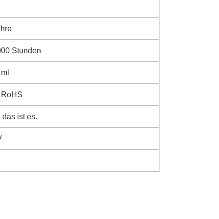
ahre
000 Stunden
 ml
 RoHS
, das ist es.
V