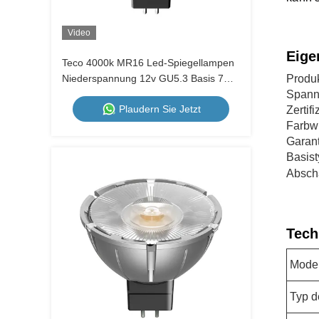
Video
Eige
Teco 4000k MR16 Led-Spiegellampen
Niederspannung 12v GU5.3 Basis 7W
Produ
36 Grad Strahlwinkel
Spann
Plaudern Sie Jetzt
Zertif
Farbw
Garant
Basist
Abscha
Tech
Model
Typ d