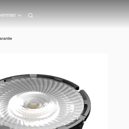
erman
rantie