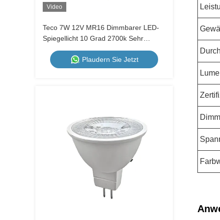
Leist
Video
Teco 7W 12V MR16 Dimmbarer LED-
Gewäh
Spiegellicht 10 Grad 2700k Sehr
warme weiße Glühbirnen
Durch
Plaudern Sie Jetzt
Lume
Zerti
Dimm
Span
Farbw
Anw