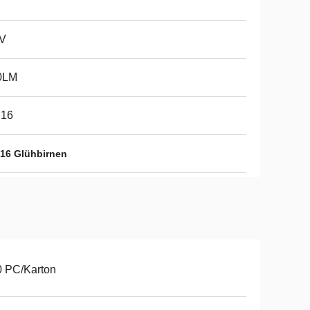
 V
0LM
16
6 Glühbirnen
0 PC/Karton