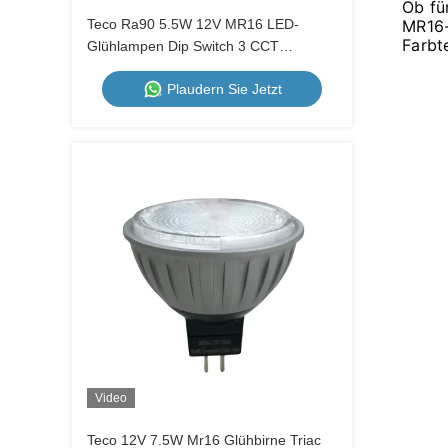
Ob fü
Teco Ra90 5.5W 12V MR16 LED-
MR16-
Farbt
Glühlampen Dip Switch 3 CCT
Dimming 60D LED-Spiegellicht
Plaudern Sie Jetzt
Innenraum
Video
Teco 12V 7.5W Mr16 Glühbirne Triac