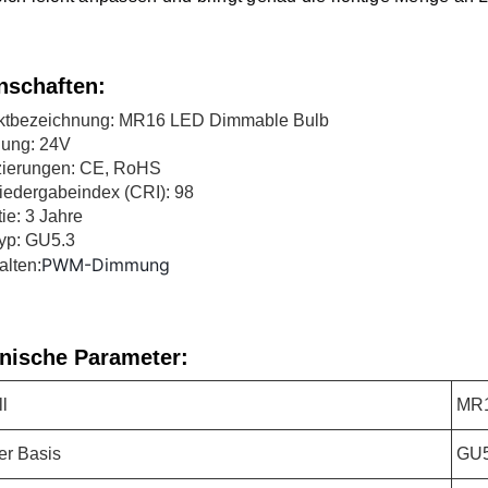
nschaften:
ktbezeichnung: MR16 LED Dimmable Bulb
ung: 24V
izierungen: CE, RoHS
iedergabeindex (CRI): 98
ie: 3 Jahre
yp: GU5.3
PWM-Dimmung
lten:
nische Parameter:
l
MR1
er Basis
GU5