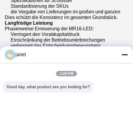
Spezifikationen für Schlösser
Standardisierung der SKUs
die Vergabe von Lieferungen im großen und ganzen
Dies schützt die Konsistenz im gesamten Grundstück.
Langfristige Leistung
Phasenweise Erneuerung der MR16-LED:
Verringert den Vorabkapitaldruck
Einschränkung der Betriebsunterbrechungen
verbessert das Entscheidungsbewusstsein
Bei einer guten Hotelrenovierung geht es nicht um
janet
Geschwindigkeit.
Es geht darum, Bedauern zu vermeiden.
Schlussfolgerung
Die dimmbaren MR16-LEDs sind zur Top-Wahl für
1:28 PM
Hotelrenovierungsprojekte geworden, weil sie eine
renovierungsfreundliche Kompatibilität, den Komfort der
Good day, what product are you looking for?
Gäste, Energieeffizienz,und skalierbarer Umsetzung, ohne
disruptive strukturelle Veränderungen zu erzwingen.
Teco unterstützt B2B-Käufer und Hotelgruppen bei der
Beschaffung
Dimmbare MR16-LED für die
Hotelrenovierung
Projekte mit Schwerpunkt auf Stabilität,
Kompatibilität und langfristiger Leistung.
Wir unterstützen:
MR16 LED-Hotellerneuerungsprogramme