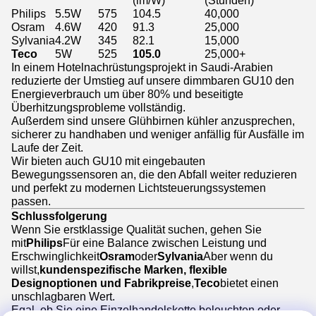
(lm/W)
(Stunden)
Philips
5.5W
575
104.5
40,000
Osram
4.6W
420
91.3
25,000
Sylvania
4.2W
345
82.1
15,000
Teco
5W
525
105.0
25,000+
In einem Hotelnachrüstungsprojekt in Saudi-Arabien
reduzierte der Umstieg auf unsere dimmbaren GU10 den
Energieverbrauch um über 80% und beseitigte
Überhitzungsprobleme vollständig.
Außerdem sind unsere Glühbirnen kühler anzusprechen,
sicherer zu handhaben und weniger anfällig für Ausfälle im
Laufe der Zeit.
Wir bieten auch GU10 mit eingebauten
Bewegungssensoren an, die den Abfall weiter reduzieren
und perfekt zu modernen Lichtsteuerungssystemen
passen.
Schlussfolgerung
Wenn Sie erstklassige Qualität suchen, gehen Sie
mit
Philips
Für eine Balance zwischen Leistung und
Erschwinglichkeit
Osram
oder
Sylvania
Aber wenn du
willst,
kundenspezifische Marken, flexible
Designoptionen und Fabrikpreise
,
Teco
bietet einen
unschlagbaren Wert.
Egal, ob Sie eine Einzelhandelskette beleuchten oder