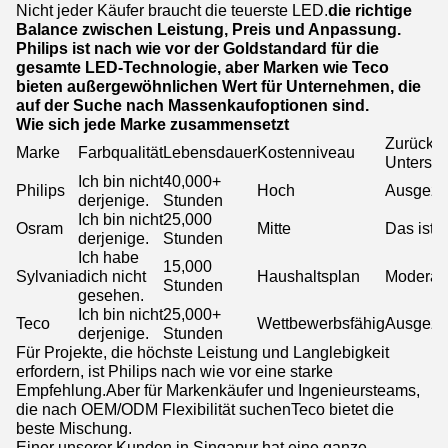
Nicht jeder Käufer braucht die teuerste LED.
die richtige
Balance zwischen Leistung, Preis und Anpassung.
Philips ist nach wie vor der Goldstandard für die
gesamte LED-Technologie, aber Marken wie Teco
bieten außergewöhnlichen Wert für Unternehmen, die
auf der Suche nach Massenkaufoptionen sind.
Wie sich jede Marke zusammensetzt
Zurückst
Marke
Farbqualität
Lebensdauer
Kostenniveau
Unterstü
Ich bin nicht
40,000+
Philips
Hoch
Ausgezei
derjenige.
Stunden
Ich bin nicht
25,000
Osram
Mitte
Das ist g
derjenige.
Stunden
Ich habe
15,000
Sylvania
dich nicht
Haushaltsplan
Moderat
Stunden
gesehen.
Ich bin nicht
25,000+
Teco
Wettbewerbsfähig
Ausgezei
derjenige.
Stunden
Für Projekte, die höchste Leistung und Langlebigkeit
erfordern, ist Philips nach wie vor eine starke
Empfehlung.Aber für Markenkäufer und Ingenieursteams,
die nach OEM/ODM Flexibilität suchenTeco bietet die
beste Mischung.
Einer unserer Kunden in Singapur hat eine ganze