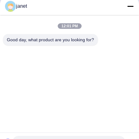
einen nationalen Händler beliefern, die Marke, die Sie
janet
wählen, kann sich auf den gesamten Projektlebenszyklus
auswirken.Wählen Sie klug und lassen Sie es uns wissen,
wenn Sie Teco-Proben sehen möchten..
12:01 PM
Good day, what product are you looking for?
Huizhou henhui electronics technology Co.,
Ltd.
sales@tecolux.com
0086-13631936533
Stadt Huizhou, Provinz Guangdong, China
China Gute Qualität GU10 LED-Glühlampen Lieferant.
Urheberrecht © 2025-2026 Huizhou henhui electronics