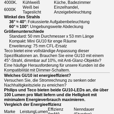
4000K.
Kühlweiß
Küche, Badezimmer
Weiß bei
Einzelhandel,
6000K
Tageslicht
Anzeigebeleuchtung
Winkel des Strahls
36° ≈ 40°
: Fokussierte Aufgabenbeleuchtung
60° ≈ 100°
: Umgebungsweite Abdeckung
Größenunterschiede
Standard: 50 mm Durchmesser x 53 mm Länge
Kompakt: Mini GU10 für enge Räume
Erweiterung: 75 mm CFL-Ersatz
Teco bietet eine vollständige Anpassung dieser
Spezifikationen an. Brauchen Sie eine GU10 mit einem
45°-Strahl, dimmbar auf 10%, mit Anti-Glanz-Objektiv?
Eine häufige Herausforderung für unsere Kunden ist die
Kompatibilität mit Dimmer-Schaltern.
Welches GU10 ist energieeffizient?
Versuchen Sie, die Stromrechnung zu senken oder
Nachhaltigkeitsziele zu erreichen?
Philips und Teco bieten beide GU10-LEDs an, die über
100 Lumen pro Watt liefern und die Helligkeit mit
minimalem Energieverbrauch maximieren.
Vergleich der Energieeffizienz
Effizienz
Nenndauer
Marke
Leistung
Lumen