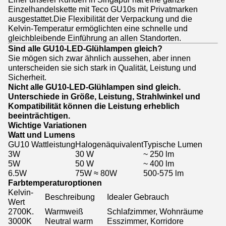
Einzelhandelskette mit Teco GU10s mit Privatmarken
ausgestattet.Die Flexibilität der Verpackung und die
Kelvin-Temperatur ermöglichten eine schnelle und
gleichbleibende Einführung an allen Standorten.
Sind alle GU10-LED-Glühlampen gleich?
Sie mögen sich zwar ähnlich aussehen, aber innen
unterscheiden sie sich stark in Qualität, Leistung und
Sicherheit.
Nicht alle GU10-LED-Glühlampen sind gleich.
Unterschiede in Größe, Leistung, Strahlwinkel und
Kompatibilität können die Leistung erheblich
beeinträchtigen.
Wichtige Variationen
Watt und Lumens
GU10 Wattleistung
Halogenäquivalent
Typische Lumen
3W
30 W
~ 250 lm
5W
50 W
~ 400 lm
6.5W
75W ≈ 80W
500-575 lm
Farbtemperaturoptionen
Kelvin-
Beschreibung
Idealer Gebrauch
Wert
2700K.
Warmweiß
Schlafzimmer, Wohnräume
3000K
Neutral warm
Esszimmer, Korridore