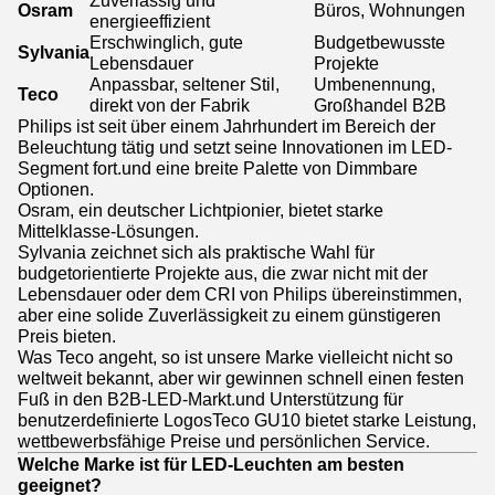
Zuverlässig und
Osram
Büros, Wohnungen
energieeffizient
Erschwinglich, gute
Budgetbewusste
Sylvania
Lebensdauer
Projekte
Anpassbar, seltener Stil,
Umbenennung,
Teco
direkt von der Fabrik
Großhandel B2B
Philips ist seit über einem Jahrhundert im Bereich der
Beleuchtung tätig und setzt seine Innovationen im LED-
Segment fort.und eine breite Palette von Dimmbare
Optionen.
Osram, ein deutscher Lichtpionier, bietet starke
Mittelklasse-Lösungen.
Sylvania zeichnet sich als praktische Wahl für
budgetorientierte Projekte aus, die zwar nicht mit der
Lebensdauer oder dem CRI von Philips übereinstimmen,
aber eine solide Zuverlässigkeit zu einem günstigeren
Preis bieten.
Was Teco angeht, so ist unsere Marke vielleicht nicht so
weltweit bekannt, aber wir gewinnen schnell einen festen
Fuß in den B2B-LED-Markt.und Unterstützung für
benutzerdefinierte LogosTeco GU10 bietet starke Leistung,
wettbewerbsfähige Preise und persönlichen Service.
Welche Marke ist für LED-Leuchten am besten
geeignet?