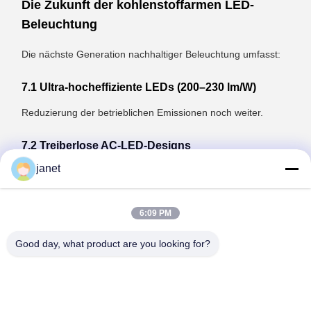
Die Zukunft der kohlenstoffarmen LED-
Beleuchtung
Die nächste Generation nachhaltiger Beleuchtung umfasst:
7.1 Ultra-hocheffiziente LEDs (200–230 lm/W)
Reduzierung der betrieblichen Emissionen noch weiter.
7.2 Treiberlose AC-LED-Designs
janet
Geringere Komponentenanzahl, kleinerer Leiterplatten-
Footprint, geringere Materialauswirkungen.
6:09 PM
7.3 Modulare und reparierbare Leuchten
Good day, what product are you looking for?
Verlängerte Produktlebenszyklen = geringerer verkörperter
CO2-Ausstoß.
7.4 Recyceltes Aluminium und Biokunststoffe