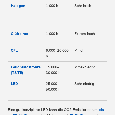
Halogen
1.000 h
Sehr hoch
Am
Glühbirne
1.000 h
Extrem hoch
Ex
CFL
6.000–10.000
Mittel
Mi
h
Leuchtstoffröhre
15.000–
Mittel-niedrig
Mi
(T8/T5)
30.000 h
LED
25.000–
Sehr niedrig
Am
50.000 h
Eine gut konzipierte LED kann die CO2-Emissionen um
bis