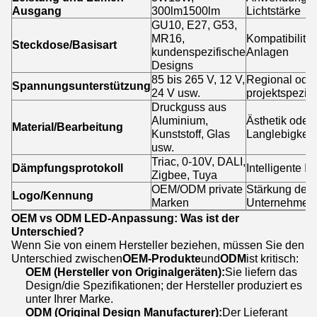
Ausgang
300lm1500lm
Lichtstärke
GU10, E27, G53,
MR16,
Kompatibilität
Steckdose/Basisart
kundenspezifische
Anlagen
Designs
85 bis 265 V, 12 V,
Regional ode
Spannungsunterstützung
24 V usw.
projektspezifi
Druckguss aus
Aluminium,
Ästhetik oder
Material/Bearbeitung
Kunststoff, Glas
Langlebigkeit
usw.
Triac, 0-10V, DALI,
Dämpfungsprotokoll
Intelligente In
Zigbee, Tuya
OEM/ODM private
Stärkung der
Logo/Kennung
Marken
Unternehmensi
OEM vs ODM LED-Anpassung: Was ist der
Unterschied?
Wenn Sie von einem Hersteller beziehen, müssen Sie den
Unterschied zwischen
OEM-Produkte
und
ODM
ist kritisch:
OEM (Hersteller von Originalgeräten):
Sie liefern das
Design/die Spezifikationen; der Hersteller produziert es
unter Ihrer Marke.
ODM (Original Design Manufacturer):
Der Lieferant