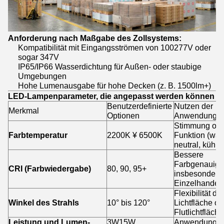
Anforderung nach Maßgabe des Zollsystems:
Kompatibilität mit Eingangsströmen von 100277V oder
sogar 347V
IP65/IP66 Wasserdichtung für Außen- oder staubige
Umgebungen
Hohe Lumenausgabe für hohe Decken (z. B. 1500lm+)
LED-Lampenparameter, die angepasst werden können
Benutzerdefinierte
Nutzen der
Merkmal
Optionen
Anwendung
Stimmung ode
Farbtemperatur
2200K ¥ 6500K
Funktion (war
neutral, kühl)
Bessere
Farbgenauigke
CRI (Farbwiedergabe)
80, 90, 95+
insbesondere
Einzelhandel
Flexibilität der
Winkel des Strahls
10° bis 120°
Lichtfläche od
Flutlichtfläche
Leistung und Lumen-
3W15W,
Anwendungsb