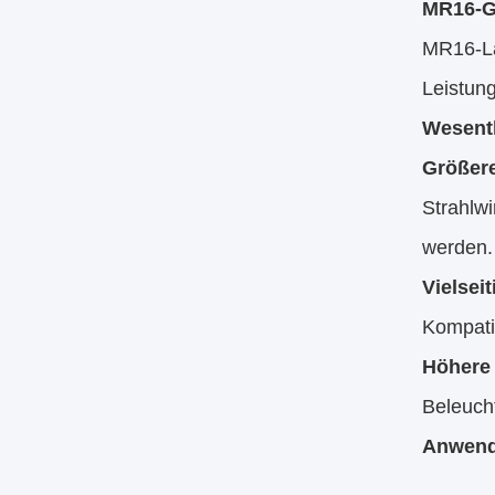
MR16-Gl
MR16-La
Leistun
Wesent
Größere
Strahlw
werden.
Vielsei
Kompatib
Höhere
Beleuch
Anwen