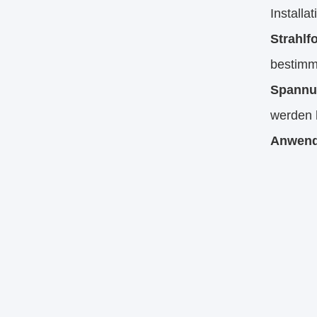
Installa
Strahlf
bestimm
Spannu
werden 
Anwen