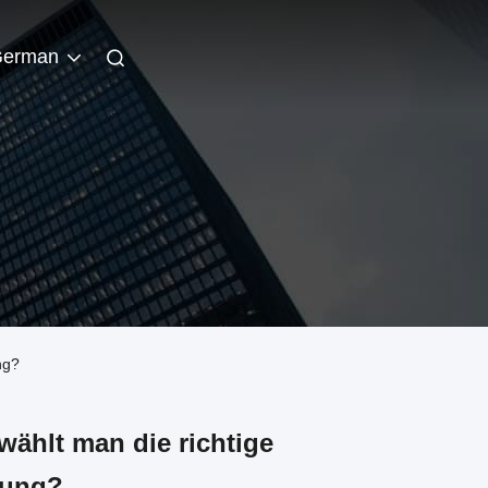
erman
ng?
ählt man die richtige
sung?