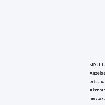
MR11-Lam
Anzeig
entschei
Akzent
hervorz