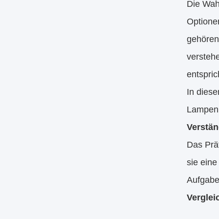
Die Wahl
Optione
gehören
verstehe
entspric
In dies
Lampen 
Verstä
Das Präf
sie eine
Aufgabe
Vergle