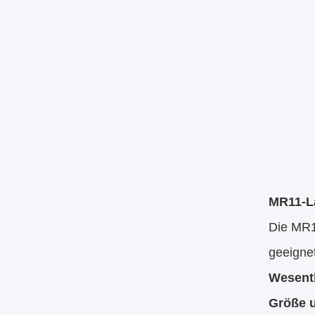
MR11-L
Die MR1
geeignet
Wesent
Größe 