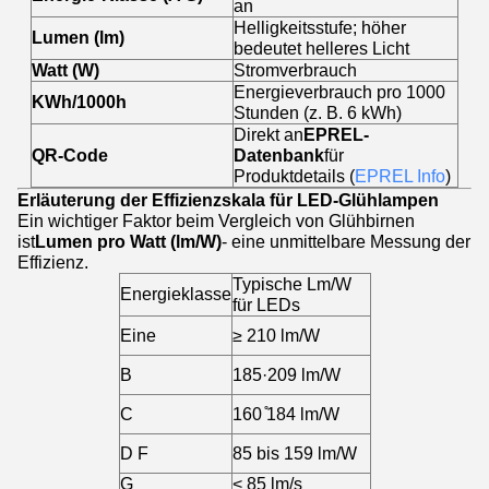
an
Helligkeitsstufe; höher
Lumen (lm)
bedeutet helleres Licht
Watt (W)
Stromverbrauch
Energieverbrauch pro 1000
KWh/1000h
Stunden (z. B. 6 kWh)
Direkt an
EPREL-
QR-Code
Datenbank
für
Produktdetails (
EPREL Info
)
Erläuterung der Effizienzskala für LED-Glühlampen
Ein wichtiger Faktor beim Vergleich von Glühbirnen
ist
Lumen pro Watt (lm/W)
- eine unmittelbare Messung der
Effizienz.
Typische Lm/W
Energieklasse
für LEDs
Eine
≥ 210 lm/W
B
185·209 lm/W
C
160 ̊184 lm/W
D F
85 bis 159 lm/W
G
< 85 lm/s