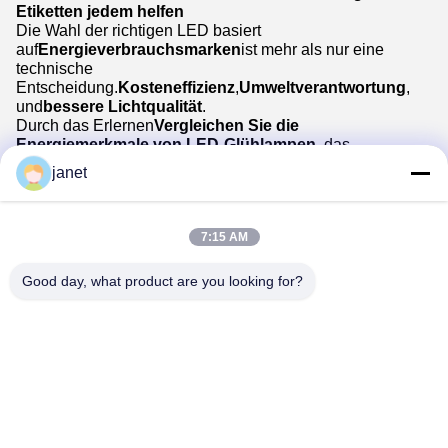
Etiketten jedem helfen
Die Wahl der richtigen LED basiert
auf
Energieverbrauchsmarken
ist mehr als nur eine
technische
Entscheidung.
Kosteneffizienz
,
Umweltverantwortung
,
und
bessere Lichtqualität
.
Durch das Erlernen
Vergleichen Sie die
Energiemerkmale von LED-Glühlampen
, das
Verständnis der
Effizienzskala
, und zu erkennen,
janet
was
Einstufungen für die Energieklasse
Das heißt,
Käufer können klügere, fundierte Entscheidungen für
Häuser, Büros und Geschäftsflächen treffen.
7:15 AM
Good day, what product are you looking for?
Huizhou henhui electronics technology Co.,
Ltd.
sales@tecolux.com