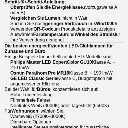
Schritt-für-Schritt-Anleitung:
Überprüfen Sie die Energieklasse.
(vorzugsweise A
oder B)
Vergleichen Sie Lumen
, nicht in Watt
Suchen Sie nach
geringer Verbrauch in kWh/1000h
Verwenden
QR-Code
um Produktdetails anzuzeigen
Auswählen
Farbtemperatur
und
Winkel des Strahls
für
Ihre Verwendung geeignet
Die besten energieeffizienten LED-Glühlampen für
Zuhause und Büro
Einige Beispiele für hocheffiziente LED-Modelle sind:
Philips Master LED ExpertColor GU10
Klasse A, ~
210 lm/W
Osram Parathom Pro MR16
Klasse B, ~ 190 lm/W
GE LED Classic-Serie
Klasse C, Budgetoption mit
angemessener Effizienz
Bei der Wahl für
Büros
, konzentrieren sich auf:
Hohe Lumenleistung
Flimmerfreie Fahrer
Neutrales Weiß (4000K) oder Tageslicht (6500K)
Für
Wohnungen
, wählen Sie:
Warmweiß (2700K~3000K)
Dimmbare Optionen
Intelligente Steuerungsintegration für zusätzliche