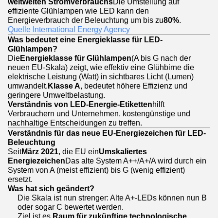
weltweiten Stromverbrauchs
Die Umstellung auf
effiziente Glühlampen wie LED kann den
Energieverbrauch der Beleuchtung um bis zu
80%
.
Quelle International Energy Agency
Was bedeutet eine Energieklasse für LED-
Glühlampen?
Die
Energieklasse für Glühlampen
(A bis G nach der
neuen EU-Skala) zeigt, wie effektiv eine Glühbirne die
elektrische Leistung (Watt) in sichtbares Licht (Lumen)
umwandelt.
Klasse A
, bedeutet höhere Effizienz und
geringere Umweltbelastung.
Verständnis von LED-Energie-Etiketten
hilft
Verbrauchern und Unternehmen, kostengünstige und
nachhaltige Entscheidungen zu treffen.
Verständnis für das neue EU-Energiezeichen für LED-
Beleuchtung
Seit
März 2021
, die EU ein
Umskaliertes
Energiezeichen
Das alte System A++/A+/A wird durch ein
System von A (meist effizient) bis G (wenig effizient)
ersetzt.
Was hat sich geändert?
Die Skala ist nun strenger: Alte A+-LEDs können nun B
oder sogar C bewertet werden.
Ziel ist es,
Raum für zukünftige technologische