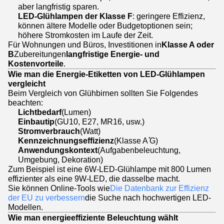
aber langfristig sparen.
LED-Glühlampen der Klasse F
: geringere Effizienz,
können ältere Modelle oder Budgetoptionen sein;
höhere Stromkosten im Laufe der Zeit.
Für Wohnungen und Büros, Investitionen in
Klasse A oder
B
Zubereitungen
langfristige Energie- und
Kostenvorteile
.
Wie man die Energie-Etiketten von LED-Glühlampen
vergleicht
Beim Vergleich von Glühbirnen sollten Sie Folgendes
beachten:
Lichtbedarf
(Lumen)
Einbautip
(GU10, E27, MR16, usw.)
Stromverbrauch
(Watt)
Kennzeichnungseffizienz
(Klasse A ̊G)
Anwendungskontext
(Aufgabenbeleuchtung,
Umgebung, Dekoration)
Zum Beispiel ist eine 6W-LED-Glühlampe mit 800 Lumen
effizienter als eine 9W-LED, die dasselbe macht.
Sie können Online-Tools wie
Die Datenbank zur Effizienz
der EU zu verbessern
die Suche nach hochwertigen LED-
Modellen.
Wie man energieeffiziente Beleuchtung wählt