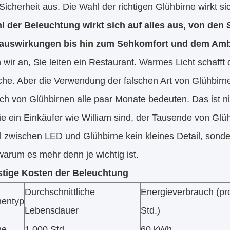
Sicherheit aus. Die Wahl der richtigen Glühbirne wirkt s
l der Beleuchtung wirkt sich auf alles aus, von de
auswirkungen bis hin zum Sehkomfort und dem Amb
ir an, Sie leiten ein Restaurant. Warmes Licht schafft di
che. Aber die Verwendung der falschen Art von Glühbir
h von Glühbirnen alle paar Monate bedeuten. Das ist nich
 ein Einkäufer wie William sind, der Tausende von Glüh
 zwischen LED und Glühbirne kein kleines Detail, sonder
arum es mehr denn je wichtig ist.
stige Kosten der Beleuchtung
Durchschnittliche
Energieverbrauch (pr
nentyp
Lebensdauer
Std.)
ne
1.000 Std.
60 kWh