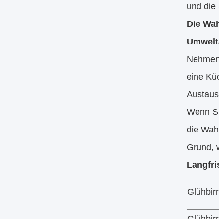
und die 
Die Wah
Umwelt
Nehmen w
eine Kü
Austausc
Wenn Sie
die Wahl
Grund, w
Langfri
Glühbir
Glühbir