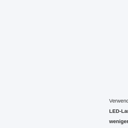
Verwend
LED-Lam
weniger