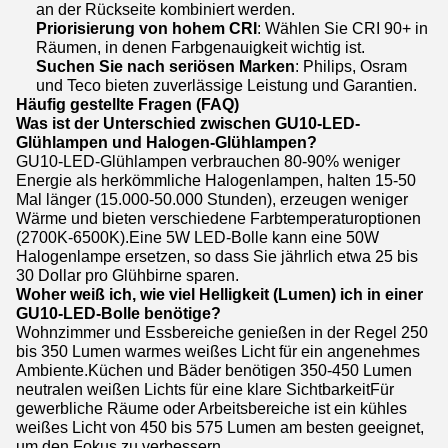
an der Rückseite kombiniert werden.
Priorisierung von hohem CRI
: Wählen Sie CRI 90+ in
Räumen, in denen Farbgenauigkeit wichtig ist.
Suchen Sie nach seriösen Marken
: Philips, Osram
und Teco bieten zuverlässige Leistung und Garantien.
Häufig gestellte Fragen (FAQ)
Was ist der Unterschied zwischen GU10-LED-
Glühlampen und Halogen-Glühlampen?
GU10-LED-Glühlampen verbrauchen 80-90% weniger
Energie als herkömmliche Halogenlampen, halten 15-50
Mal länger (15.000-50.000 Stunden), erzeugen weniger
Wärme und bieten verschiedene Farbtemperaturoptionen
(2700K-6500K).Eine 5W LED-Bolle kann eine 50W
Halogenlampe ersetzen, so dass Sie jährlich etwa 25 bis
30 Dollar pro Glühbirne sparen.
Woher weiß ich, wie viel Helligkeit (Lumen) ich in einer
GU10-LED-Bolle benötige?
Wohnzimmer und Essbereiche genießen in der Regel 250
bis 350 Lumen warmes weißes Licht für ein angenehmes
Ambiente.Küchen und Bäder benötigen 350-450 Lumen
neutralen weißen Lichts für eine klare SichtbarkeitFür
gewerbliche Räume oder Arbeitsbereiche ist ein kühles
weißes Licht von 450 bis 575 Lumen am besten geeignet,
um den Fokus zu verbessern.