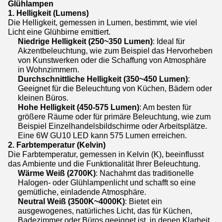
Glühlampen
1. Helligkeit (Lumens)
Die Helligkeit, gemessen in Lumen, bestimmt, wie viel
Licht eine Glühbirne emittiert.
Niedrige Helligkeit (250~350 Lumen)
: Ideal für
Akzentbeleuchtung, wie zum Beispiel das Hervorheben
von Kunstwerken oder die Schaffung von Atmosphäre
in Wohnzimmern.
Durchschnittliche Helligkeit (350~450 Lumen)
:
Geeignet für die Beleuchtung von Küchen, Bädern oder
kleinen Büros.
Hohe Helligkeit (450-575 Lumen)
: Am besten für
größere Räume oder für primäre Beleuchtung, wie zum
Beispiel Einzelhandelsbildschirme oder Arbeitsplätze.
Eine 6W GU10 LED kann 575 Lumen erreichen.
2. Farbtemperatur (Kelvin)
Die Farbtemperatur, gemessen in Kelvin (K), beeinflusst
das Ambiente und die Funktionalität Ihrer Beleuchtung.
Wärme Weiß (2700K)
: Nachahmt das traditionelle
Halogen- oder Glühlampenlicht und schafft so eine
gemütliche, einladende Atmosphäre.
Neutral Weiß (3500K~4000K)
: Bietet ein
ausgewogenes, natürliches Licht, das für Küchen,
Badezimmer oder Büros geeignet ist, in denen Klarheit