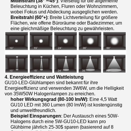
Mittelstrahl (38° ∼45°)
: Vielseitig für die allgemeine
Beleuchtung in Küchen, Fluren oder Wohnzimmern,
wobei Fokus und Abdeckung ausgeglichen werden.
Breitstrahl (60°+)
: Breite Lichtverteilung für größere
Flächen, wie offene Büroräume oder Badezimmer, um
eine gleichmäßige Beleuchtung zu gewährleisten.
4. Energieeffizienz und Wattleistung
GU10-LED-Glühlampen sind bekannt für ihre
Energieeffizienz und verwenden 3W6W, um die Helligkeit
von 35W50W Halogenlampen zu erreichen.
hoher Wirkungsgrad (80-100 lm/W)
: Eine 4,5 Watt
GU10 LED mit 360 Lumen (80 lm/W) ist kostengünstig
und umweltfreundlich.
Beispiel Einsparungen
: Der Austausch eines 50W-
Halogens durch eine 5W-GU10-LED kann pro
Glühbirne jährlich 25-30$ sparen (basierend auf 8