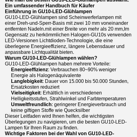
Ein umfassender Handbuch für Käufer
Einführung in GU10-LED-Glühlampen
GU10-LED-Glühlampen sind Scheinwerferlampen mit
einer Dreh-und-Sperr-Basis mit zwei 10 mm voneinander
entfernten Nadeln.mit einer Breite von mehr als 20 mm,Im
Gegensatz zu herkömmlichen Halogen-GU10s verwenden
LED-Versionen Lichtdioden-Technologie, die eine
überlegene Energieeffizienz, längere Lebensdauer und
anpassbare Lichtqualität bieten.
Warum GU10-LED-Glühlampen wählen?
GU10-LED-Glühlampen haben mehrere Vorteile:
Energieeffizienz
: Verbrauchen 80~90% weniger
Energie als Halogenäquivalente
Langlebigkeit
: Dauer von 15.000 bis 50.000 Stunden,
Ersatzkosten reduziert
Vielseitigkeit
: Erhältlich in verschiedenen
Helligkeitsstufen, Strahlwinkel und Farbtemperaturen
Umweltfreundlich
: geringerer Energieverbrauch und
keine giftigen Stoffe wie Quecksilber
Dieser Leitfaden wird Ihnen helfen, die wichtigsten
Überlegungen zu navigieren, um die besten GU10-LED-
Lampen für Ihren Raum zu finden.
Wichtige Faktoren bei der Wahl von GU10-LED-