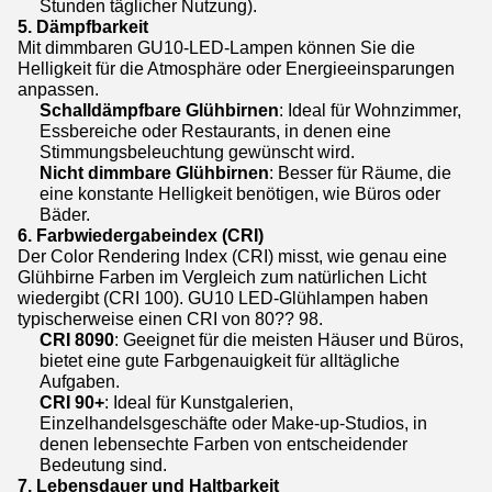
Stunden täglicher Nutzung).
5. Dämpfbarkeit
Mit dimmbaren GU10-LED-Lampen können Sie die
Helligkeit für die Atmosphäre oder Energieeinsparungen
anpassen.
Schalldämpfbare Glühbirnen
: Ideal für Wohnzimmer,
Essbereiche oder Restaurants, in denen eine
Stimmungsbeleuchtung gewünscht wird.
Nicht dimmbare Glühbirnen
: Besser für Räume, die
eine konstante Helligkeit benötigen, wie Büros oder
Bäder.
6. Farbwiedergabeindex (CRI)
Der Color Rendering Index (CRI) misst, wie genau eine
Glühbirne Farben im Vergleich zum natürlichen Licht
wiedergibt (CRI 100). GU10 LED-Glühlampen haben
typischerweise einen CRI von 80?? 98.
CRI 80­90
: Geeignet für die meisten Häuser und Büros,
bietet eine gute Farbgenauigkeit für alltägliche
Aufgaben.
CRI 90+
: Ideal für Kunstgalerien,
Einzelhandelsgeschäfte oder Make-up-Studios, in
denen lebensechte Farben von entscheidender
Bedeutung sind.
7. Lebensdauer und Haltbarkeit