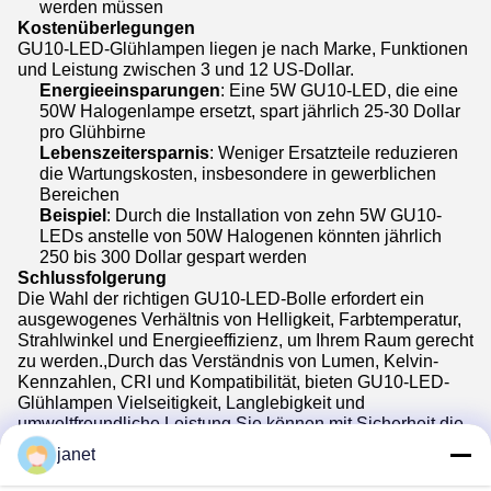
werden müssen
Kostenüberlegungen
GU10-LED-Glühlampen liegen je nach Marke, Funktionen
und Leistung zwischen 3 und 12 US-Dollar.
Energieeinsparungen
: Eine 5W GU10-LED, die eine
50W Halogenlampe ersetzt, spart jährlich 25-30 Dollar
pro Glühbirne
Lebenszeitersparnis
: Weniger Ersatzteile reduzieren
die Wartungskosten, insbesondere in gewerblichen
Bereichen
Beispiel
: Durch die Installation von zehn 5W GU10-
LEDs anstelle von 50W Halogenen könnten jährlich
250 bis 300 Dollar gespart werden
Schlussfolgerung
Die Wahl der richtigen GU10-LED-Bolle erfordert ein
ausgewogenes Verhältnis von Helligkeit, Farbtemperatur,
Strahlwinkel und Energieeffizienz, um Ihrem Raum gerecht
zu werden.,Durch das Verständnis von Lumen, Kelvin-
Kennzahlen, CRI und Kompatibilität, bieten GU10-LED-
Glühlampen Vielseitigkeit, Langlebigkeit und
umweltfreundliche Leistung.Sie können mit Sicherheit die
besten GU10 LED-Lampen für Ihre Bedürfnisse
janet
auswählenNutzen Sie diesen Käuferhandbuch, um eine
fundierte Entscheidung zu treffen und für viele Jahre