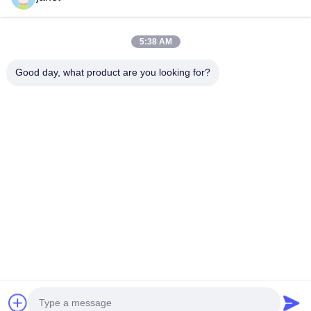
Atmosphäre und bringen wahre Farben zum Vorschein.
5:38 AM
Good day, what product are you looking for?
Huizhou henhui electronics technology Co.,
Ltd.
sales@tecolux.com
0086-13631936533
Stadt Huizhou, Provinz Guangdong, China
China Gute Qualität GU10 LED-Glühlampen Lieferant.
Urheberrecht © 2025-2026 Huizhou henhui electronics
technology Co., Ltd. Alle Rechte vorbehalten.