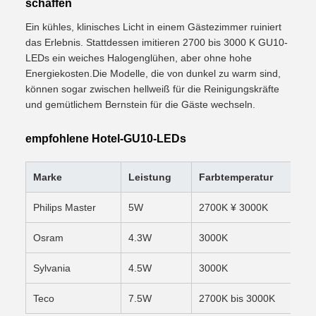
schaffen
Ein kühles, klinisches Licht in einem Gästezimmer ruiniert
das Erlebnis. Stattdessen imitieren 2700 bis 3000 K GU10-
LEDs ein weiches Halogenglühen, aber ohne hohe
Energiekosten.Die Modelle, die von dunkel zu warm sind,
können sogar zwischen hellweiß für die Reinigungskräfte
und gemütlichem Bernstein für die Gäste wechseln.
empfohlene Hotel-GU10-LEDs
Marke
Leistung
Farbtemperatur
C
Philips Master
5W
2700K ¥ 3000K
9
Osram
4.3W
3000K
8
Sylvania
4.5W
3000K
9
Teco
7.5W
2700K bis 3000K
9