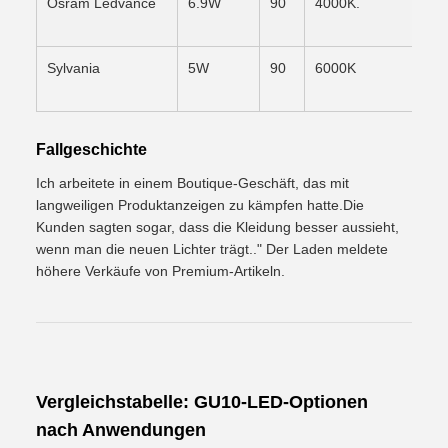
Osram Ledvance
6.9W
90
4000K.
E
Sylvania
5W
90
6000K
L
Fallgeschichte
Ich arbeitete in einem Boutique-Geschäft, das mit
langweiligen Produktanzeigen zu kämpfen hatte.Die
Kunden sagten sogar, dass die Kleidung besser aussieht,
wenn man die neuen Lichter trägt.." Der Laden meldete
höhere Verkäufe von Premium-Artikeln.
Vergleichstabelle: GU10-LED-Optionen
nach Anwendungen