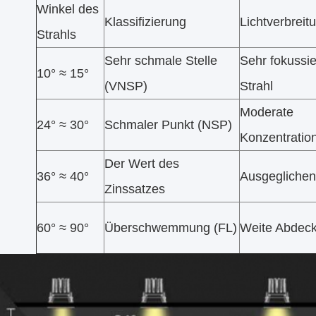
Winkel des
Klassifizierung
Lichtverbreit
Strahls
Sehr schmale Stelle
Sehr fokussie
10° ≈ 15°
(VNSP)
Strahl
Moderate
24° ≈ 30°
Schmaler Punkt (NSP)
Konzentratio
Der Wert des
36° ≈ 40°
Ausgeglichen
Zinssatzes
60° ≈ 90°
Überschwemmung (FL)
Weite Abdec