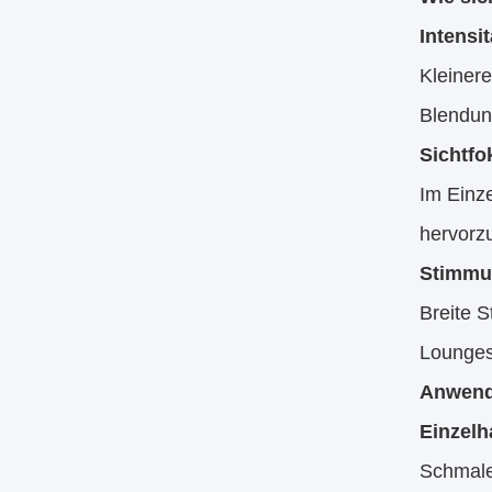
Intensit
Kleinere
Blendung
Sichtfo
Im Einz
hervorz
Stimmu
Breite S
Lounges
Anwend
Einzelh
Schmale