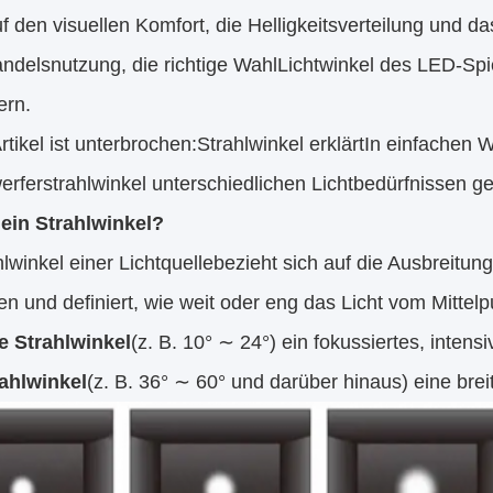
uf den visuellen Komfort, die Helligkeitsverteilung und 
ndelsnutzung, die richtige Wahl
Lichtwinkel des LED-Spie
ern.
rtikel ist unterbrochen:
Strahlwinkel erklärt
In einfachen W
rferstrahlwinkel unterschiedlichen Lichtbedürfnissen g
 ein Strahlwinkel?
lwinkel einer Lichtquelle
bezieht sich auf die Ausbreitun
 und definiert, wie weit oder eng das Licht vom Mittelpun
 Strahlwinkel
(z. B. 10° ∼ 24°) ein fokussiertes, intens
rahlwinkel
(z. B. 36° ∼ 60° und darüber hinaus) eine bre