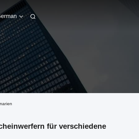
erman
narien
cheinwerfern für verschiedene