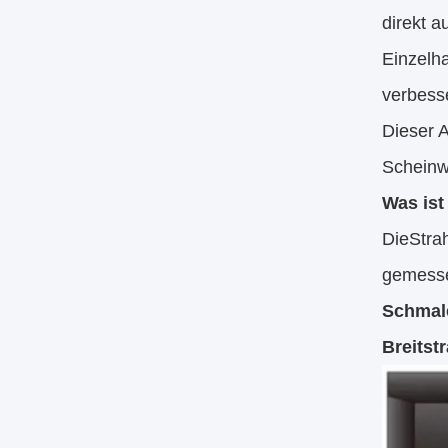
direkt a
Einzelha
verbess
Dieser A
Scheinwe
Was ist
Die
Strah
gemessen
Schmale
Breitst