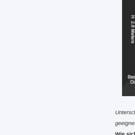
Untersch
geeignet
Wie sic