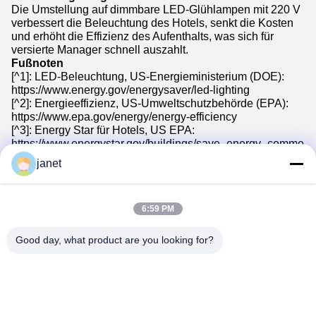
Die Umstellung auf dimmbare LED-Glühlampen mit 220 V
verbessert die Beleuchtung des Hotels, senkt die Kosten
und erhöht die Effizienz des Aufenthalts, was sich für
versierte Manager schnell auszahlt.
Fußnoten
[^1]: LED-Beleuchtung, US-Energieministerium (DOE):
https://www.energy.gov/energysaver/led-lighting
[^2]: Energieeffizienz, US-Umweltschutzbehörde (EPA):
https://www.epa.gov/energy/energy-efficiency
[^3]: Energy Star für Hotels, US EPA:
https://www.energystar.gov/buildings/save_energy_commercia
[^4]: Fallstudien aus Berichten über die Beleuchtung von
janet
Hotels, z. B. Philips Lighting Hospitality Solutions:
https://www.lighting.philips.com/main/prof/con-
lum/hospitality
6:59 PM
Good day, what product are you looking for?
Huizhou henhui electronics technology Co.,
Ltd.