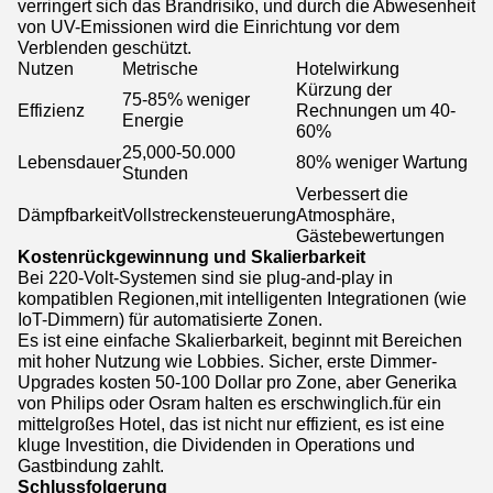
verringert sich das Brandrisiko, und durch die Abwesenheit
von UV-Emissionen wird die Einrichtung vor dem
Verblenden geschützt.
Nutzen
Metrische
Hotelwirkung
Kürzung der
75-85% weniger
Effizienz
Rechnungen um 40-
Energie
60%
25,000-50.000
Lebensdauer
80% weniger Wartung
Stunden
Verbessert die
Dämpfbarkeit
Vollstreckensteuerung
Atmosphäre,
Gästebewertungen
Kostenrückgewinnung und Skalierbarkeit
Bei 220-Volt-Systemen sind sie plug-and-play in
kompatiblen Regionen,mit intelligenten Integrationen (wie
IoT-Dimmern) für automatisierte Zonen.
Es ist eine einfache Skalierbarkeit, beginnt mit Bereichen
mit hoher Nutzung wie Lobbies. Sicher, erste Dimmer-
Upgrades kosten 50-100 Dollar pro Zone, aber Generika
von Philips oder Osram halten es erschwinglich.für ein
mittelgroßes Hotel, das ist nicht nur effizient, es ist eine
kluge Investition, die Dividenden in Operations und
Gastbindung zahlt.
Schlussfolgerung