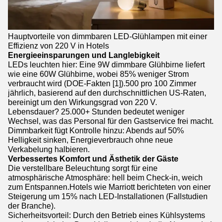
Hauptvorteile von dimmbaren LED-Glühlampen mit einer
Effizienz von 220 V in Hotels
Energieeinsparungen und Langlebigkeit
LEDs leuchten hier: Eine 9W dimmbare Glühbirne liefert
wie eine 60W Glühbirne, wobei 85% weniger Strom
verbraucht wird (DOE-Fakten [1]).500 pro 100 Zimmer
jährlich, basierend auf den durchschnittlichen US-Raten,
bereinigt um den Wirkungsgrad von 220 V.
Lebensdauer? 25.000+ Stunden bedeutet weniger
Wechsel, was das Personal für den Gastservice frei macht.
Dimmbarkeit fügt Kontrolle hinzu: Abends auf 50%
Helligkeit sinken, Energieverbrauch ohne neue
Verkabelung halbieren.
Verbessertes Komfort und Ästhetik der Gäste
Die verstellbare Beleuchtung sorgt für eine
atmosphärische Atmosphäre: hell beim Check-in, weich
zum Entspannen.Hotels wie Marriott berichteten von einer
Steigerung um 15% nach LED-Installationen (Fallstudien
der Branche).
Sicherheitsvorteil: Durch den Betrieb eines Kühlsystems