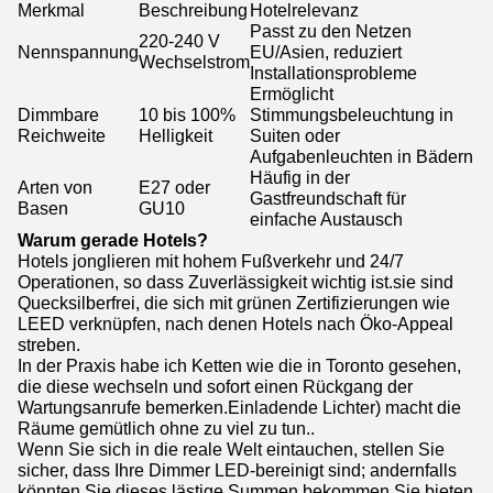
Merkmal
Beschreibung
Hotelrelevanz
Passt zu den Netzen
220-240 V
Nennspannung
EU/Asien, reduziert
Wechselstrom
Installationsprobleme
Ermöglicht
Dimmbare
10 bis 100%
Stimmungsbeleuchtung in
Reichweite
Helligkeit
Suiten oder
Aufgabenleuchten in Bädern
Häufig in der
Arten von
E27 oder
Gastfreundschaft für
Basen
GU10
einfache Austausch
Warum gerade Hotels?
Hotels jonglieren mit hohem Fußverkehr und 24/7
Operationen, so dass Zuverlässigkeit wichtig ist.sie sind
Quecksilberfrei, die sich mit grünen Zertifizierungen wie
LEED verknüpfen, nach denen Hotels nach Öko-Appeal
streben.
In der Praxis habe ich Ketten wie die in Toronto gesehen,
die diese wechseln und sofort einen Rückgang der
Wartungsanrufe bemerken.Einladende Lichter) macht die
Räume gemütlich ohne zu viel zu tun..
Wenn Sie sich in die reale Welt eintauchen, stellen Sie
sicher, dass Ihre Dimmer LED-bereinigt sind; andernfalls
könnten Sie dieses lästige Summen bekommen.Sie bieten