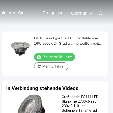
aktieren Sie
Ereignisse
German
GU10 BaseType ES111 LED-Glühlampe
16W 3000K 24 Grad warme weiße, nicht
dimmbare mit funkelfreiem Design und
Übertemperaturschutz
Plaudern Sie Jetzt
Mehr Erfahren
In Verbindung stehende Videos
Großhandel ES111 LED
Glühbirne 2700k Ra90
230v GU10 Led
Scheinwerfer 24 Grad