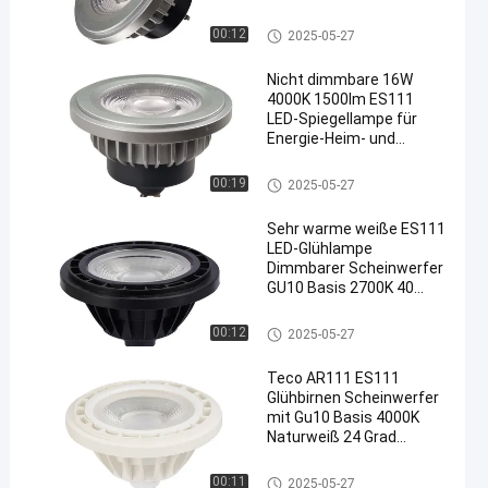
Lichtwinkel
ES111 Glühbirnen
00:12
2025-05-27
Nicht dimmbare 16W
4000K 1500lm ES111
LED-Spiegellampe für
Energie-Heim- und
Gewerbebeleuchtung
ES111 Glühbirnen
00:19
2025-05-27
Sehr warme weiße ES111
LED-Glühlampe
Dimmbarer Scheinwerfer
GU10 Basis 2700K 40
Grad 25000 Stunden
Lebensdauer
ES111 Glühbirnen
00:12
2025-05-27
Teco AR111 ES111
Glühbirnen Scheinwerfer
mit Gu10 Basis 4000K
Naturweiß 24 Grad
25000hrs
ES111 Glühbirnen
00:11
2025-05-27