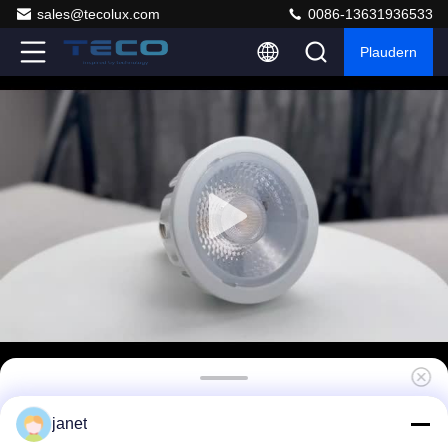
sales@tecolux.com
0086-13631936533
Plaudern
Naturweiße PAR20 LED-Glühlampen 8w 15
janet
Grad 4000k E27 Schraubbasis PAR 20