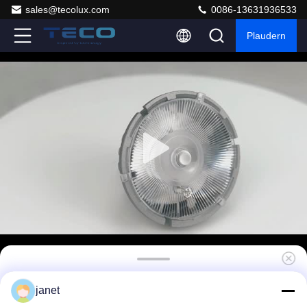
sales@tecolux.com
0086-13631936533
Plaudern
450lm dimmbare Scheinwerferlampen MR16
janet
Lampe 3000K 12V 24 Grad Lichtwinkel