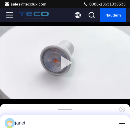
sales@tecolux.com
0086-13631936533
Plaudern
3W MR11 Kleine GU10 Lampe 35mm 230V
janet
GU10 Mini Scheinwerfer Dim To Warm